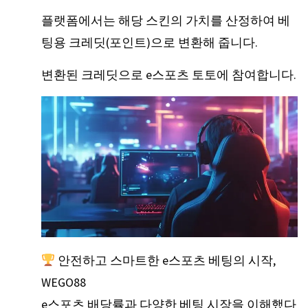
플랫폼에서는 해당 스킨의 가치를 산정하여 베
팅용 크레딧(포인트)으로 변환해 줍니다.
변환된 크레딧으로 e스포츠 토토에 참여합니다.
안전하고 스마트한 e스포츠 베팅의 시작,
WEGO88
e스포츠 배당률과 다양한 베팅 시장을 이해했다