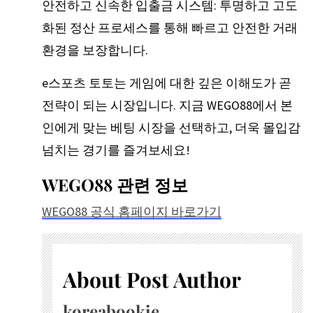
안전하고 신속한 입출금 시스템: 투명하고 고도
화된 정산 프로세스를 통해 빠르고 안전한 거래
환경을 보장합니다.
e스포츠 토토는 게임에 대한 깊은 이해도가 곧
전략이 되는 시장입니다. 지금 WEGO88에서 본
인에게 맞는 베팅 시장을 선택하고, 더욱 몰입감
넘치는 경기를 즐겨보세요!
WEGO88 관련 정보
WEGO88 공식 홈페이지 바로가기
About Post Author
koreabookie