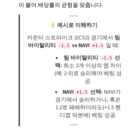
이 붙어 배당률의 균형을 맞춥니다.
예시로 이해하기
카운터 스트라이크 2(CS2) 경기에서
팀
바이탈리티
vs NAVI
일 때:
-1.5
+1.5
팀 바이탈리티
선
-1.5
택:
최소 2개 이상의 맵 차이
(예: 2-0)로 승리해야 베팅 성
공.
NAVI
선택:
NAVI가
+1.5
경기에서 승리하거나, 혹은
1:2로 패배하더라도(+1.5 핸
디캡 덕분에) 베팅 성공.