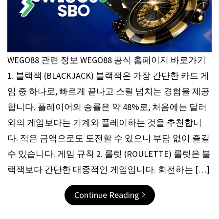
WEGO88 관련 정보 WEGO88 공식 홈페이지 바로가기
1. 블랙잭 (BLACKJACK) 블랙잭은 가장 간단한 카드 게
임 중 하나로, 빠르게 끝나고 스릴 넘치는 경험을 제공
합니다. 플레이어의 승률은 약 48%로, 처음에는 딜러
와의 게임보다는 기계와 플레이하는 것을 추천합니
다. 적은 금액으로도 도전할 수 있으니 부담 없이 즐길
수 있습니다. 게임 규칙 2. 룰렛 (ROULETTE) 룰렛은 블
랙잭보다 간단한 대중적인 게임입니다. 회전하는 […]
Continue Reading