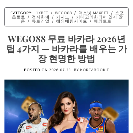
CATEGORY:
1XBET
/
WEGO88
/
맥스벳 MAXBET
/
스포
츠토토
/
전자화폐
/
카지노
/
카테고리화되어 있지 않
음
/
튜토리얼
/
해외배팅사이트
/
해외토토
WEGO88 무료 바카라 2026년
팁 4가지 — 바카라를 배우는 가
장 현명한 방법
POSTED ON
2026-07-23
BY
KOREABOOKIE