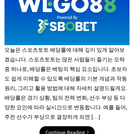
오늘은 스포츠토토 배당률에 대해 깊이 있게 알아보
겠습니다. 스포츠토토는 많은 사람들이 즐기는 오락
중 하나로, 배당률은 베팅의 핵심 요소입니다. 초보자
도 쉽게 이해할 수 있도록 배당률의 기본 개념과 작동
원리, 그리고 활용 방법에 대해 자세히 설명드릴게요.
배당률은 경기 상황, 팀의 전력 변화, 선수 부상 등 다
양한 요인에 따라 실시간으로 변동합니다. 예를 들어,
주전 선수가 부상으로 결장하게 되면 […]
Continue Reading