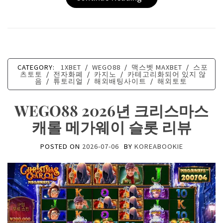
CATEGORY:
1XBET
/
WEGO88
/
맥스벳 MAXBET
/
스포
츠토토
/
전자화폐
/
카지노
/
카테고리화되어 있지 않
음
/
튜토리얼
/
해외배팅사이트
/
해외토토
WEGO88 2026년 크리스마스
캐롤 메가웨이 슬롯 리뷰
POSTED ON
2026-07-06
BY
KOREABOOKIE