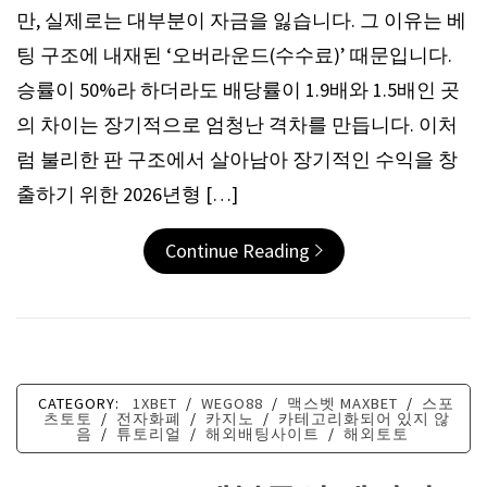
만, 실제로는 대부분이 자금을 잃습니다. 그 이유는 베
팅 구조에 내재된 ‘오버라운드(수수료)’ 때문입니다.
승률이 50%라 하더라도 배당률이 1.9배와 1.5배인 곳
의 차이는 장기적으로 엄청난 격차를 만듭니다. 이처
럼 불리한 판 구조에서 살아남아 장기적인 수익을 창
출하기 위한 2026년형 […]
Continue Reading
CATEGORY:
1XBET
/
WEGO88
/
맥스벳 MAXBET
/
스포
츠토토
/
전자화폐
/
카지노
/
카테고리화되어 있지 않
음
/
튜토리얼
/
해외배팅사이트
/
해외토토