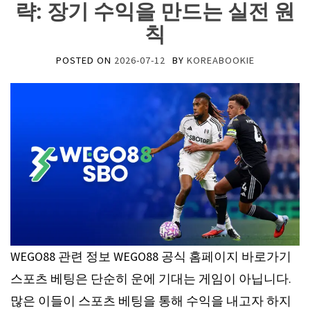
략: 장기 수익을 만드는 실전 원
칙
POSTED ON
2026-07-12
BY
KOREABOOKIE
WEGO88 관련 정보 WEGO88 공식 홈페이지 바로가기
스포츠 베팅은 단순히 운에 기대는 게임이 아닙니다.
많은 이들이 스포츠 베팅을 통해 수익을 내고자 하지