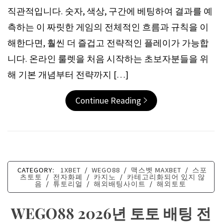
직관적입니다. 숫자, 색상, 구간에 베팅하여 결과를 예
측하는 이 짜릿한 게임의 전체적인 흐름과 규칙을 이
해한다면, 훨씬 더 즐겁고 전략적인 플레이가 가능합
니다. 온라인 룰렛을 처음 시작하는 초보자분들을 위
해 기본 개념부터 전략까지 […]
Continue Reading
CATEGORY:
1XBET
/
WEGO88
/
맥스벳 MAXBET
/
스포
츠토토
/
전자화폐
/
카지노
/
카테고리화되어 있지 않
음
/
튜토리얼
/
해외배팅사이트
/
해외토토
WEGO88 2026년 토토 배팅 전