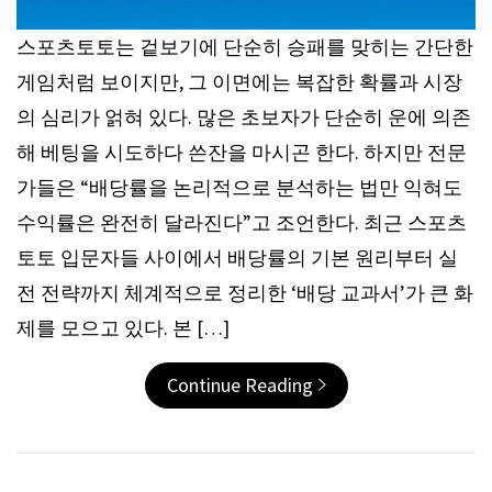
스포츠토토는 겉보기에 단순히 승패를 맞히는 간단한
게임처럼 보이지만, 그 이면에는 복잡한 확률과 시장
의 심리가 얽혀 있다. 많은 초보자가 단순히 운에 의존
해 베팅을 시도하다 쓴잔을 마시곤 한다. 하지만 전문
가들은 “배당률을 논리적으로 분석하는 법만 익혀도
수익률은 완전히 달라진다”고 조언한다. 최근 스포츠
토토 입문자들 사이에서 배당률의 기본 원리부터 실
전 전략까지 체계적으로 정리한 ‘배당 교과서’가 큰 화
제를 모으고 있다. 본 […]
Continue Reading