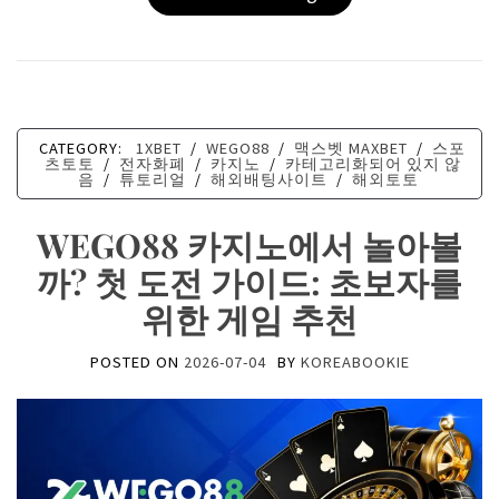
CATEGORY:
1XBET
/
WEGO88
/
맥스벳 MAXBET
/
스포
츠토토
/
전자화폐
/
카지노
/
카테고리화되어 있지 않
음
/
튜토리얼
/
해외배팅사이트
/
해외토토
WEGO88 카지노에서 놀아볼
까? 첫 도전 가이드: 초보자를
위한 게임 추천
POSTED ON
2026-07-04
BY
KOREABOOKIE