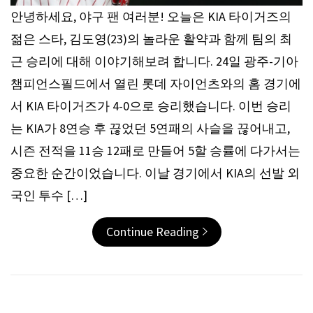
안녕하세요, 야구 팬 여러분! 오늘은 KIA 타이거즈의
젊은 스타, 김도영(23)의 놀라운 활약과 함께 팀의 최
근 승리에 대해 이야기해보려 합니다. 24일 광주-기아
챔피언스필드에서 열린 롯데 자이언츠와의 홈 경기에
서 KIA 타이거즈가 4-0으로 승리했습니다. 이번 승리
는 KIA가 8연승 후 끊었던 5연패의 사슬을 끊어내고,
시즌 전적을 11승 12패로 만들어 5할 승률에 다가서는
중요한 순간이었습니다. 이날 경기에서 KIA의 선발 외
국인 투수 […]
Continue Reading