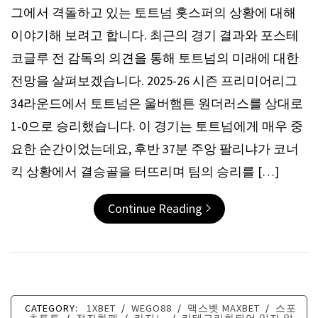
그에서 격돌하고 있는 토트넘 홋스퍼의 상황에 대해
이야기해 보려고 합니다. 최근의 경기 결과와 포스테
코글루 전 감독의 의견을 통해 토트넘의 미래에 대한
전망을 살펴보겠습니다. 2025-26 시즌 프리미어리그
34라운드에서 토트넘은 울버햄튼 원더러스를 상대로
1-0으로 승리했습니다. 이 경기는 토트넘에게 매우 중
요한 순간이었는데요, 후반 37분 주앙 팔리냐가 코너
킥 상황에서 결승골을 터뜨리며 팀의 승리를 […]
Continue Reading
CATEGORY:
1XBET
/
WEGO88
/
맥스벳 MAXBET
/
스포
츠토토
/
전자화폐
/
카지노
/
카테고리화되어 있지 않