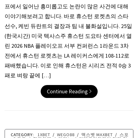
프에서 일어난 흥미롭고도 논란이 많은 사건에 대해
이야기해보려고 합니다. 바로 휴스턴 로켓츠의 스타
선수, 케빈 듀란트의 결장과 팀 내 불화설입니다. 25일
(한국시간) 미국 텍사스주 휴스턴 도요타 센터에서 열
린 2026 NBA 플레이오프 서부 컨퍼런스 1라운드 3차
전에서 휴스턴 로켓츠는 LA 레이커스에게 108-112로
패배했습니다. 이로 인해 휴스턴은 시리즈 전적 0승 3
패로 벼랑 끝에 […]
Continue Reading
CATEGORY:
1XBET
/
WEGO88
/
맥스벳 MAXBET
/
스포