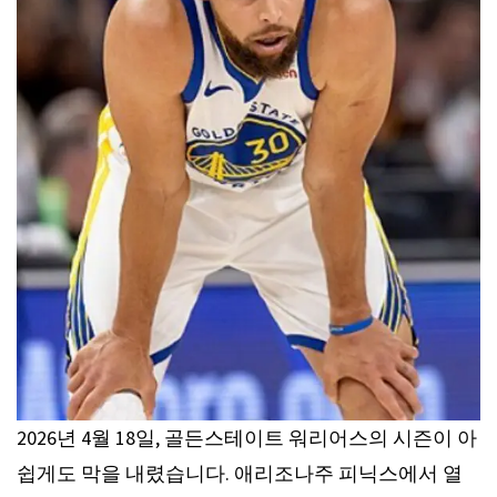
2026년 4월 18일, 골든스테이트 워리어스의 시즌이 아
쉽게도 막을 내렸습니다. 애리조나주 피닉스에서 열