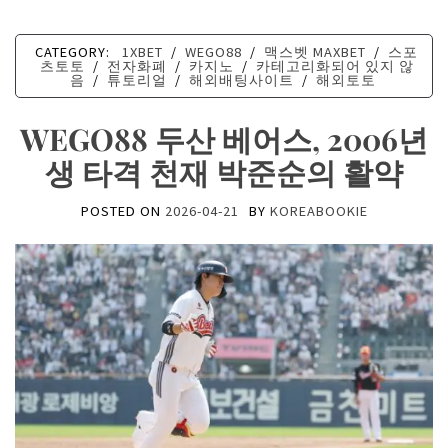
CATEGORY:
1XBET
/
WEGO88
/
맥스벳 MAXBET
/
스포
츠토토
/
전자화폐
/
카지노
/
카테고리화되어 있지 않
음
/
튜토리얼
/
해외배팅사이트
/
해외토토
WEGO88 두산 베어스, 2006년
생 타격 천재 박준순의 활약
POSTED ON
2026-04-21
BY
KOREABOOKIE