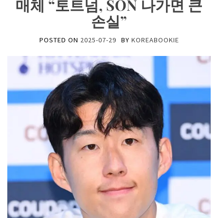
매체 “토트넘, SON 나가면 큰
손실”
POSTED ON
2025-07-29
BY
KOREABOOKIE