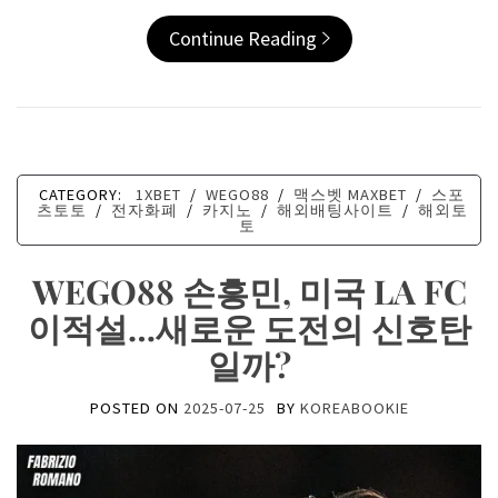
Continue Reading
CATEGORY:
1XBET
/
WEGO88
/
맥스벳 MAXBET
/
스포
츠토토
/
전자화폐
/
카지노
/
해외배팅사이트
/
해외토
토
WEGO88 손흥민, 미국 LA FC
이적설…새로운 도전의 신호탄
일까?
POSTED ON
2025-07-25
BY
KOREABOOKIE