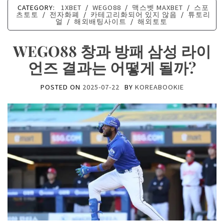
CATEGORY:
1XBET
/
WEGO88
/
맥스벳 MAXBET
/
스포
츠토토
/
전자화폐
/
카테고리화되어 있지 않음
/
튜토리
얼
/
해외배팅사이트
/
해외토토
WEGO88 창과 방패 삼성 라이
언즈 결과는 어떻게 될까?
POSTED ON
2025-07-22
BY
KOREABOOKIE