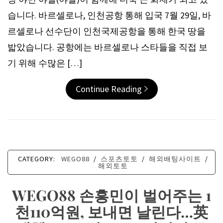
습니다. 바르셀로나, 인천공항 통해 입국 7월 29일, 바
르셀로나 선수단이 인천국제공항을 통해 한국 땅을
밟았습니다. 공항에는 바르셀로나 스타들을 직접 보
기 위해 수많은 […]
Continue Reading
CATEGORY:
WEGO88
/
스포츠토토
/
해외배팅사이트
/
해외토토
WEGO88 손흥민이 벌어주는 1
천110억원, 보내면 날린다…英