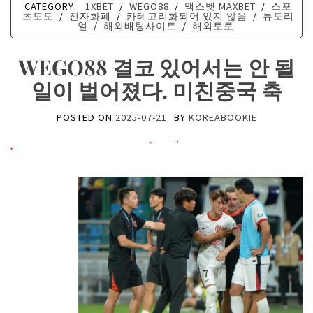
CATEGORY:
1XBET
/
WEGO88
/
맥스벳 MAXBET
/
스포
츠토토
/
전자화폐
/
카테고리화되어 있지 않음
/
튜토리
얼
/
해외배팅사이트
/
해외토토
WEGO88 결코 있어서는 안 될
일이 벌어졌다. 미친중국 축
POSTED ON
2025-07-21
BY
KOREABOOKIE