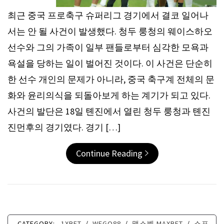
최근 중국 프로축구 슈퍼리그 경기에서 결코 일어나
서는 안 될 사건이 발생했다. 청두 룽청의 웨이스하오
선수와 그의 가족이 일부 팬들로부터 심각한 모욕과
욕설을 당하는 일이 벌어진 것이다. 이 사건은 단순히
한 선수 개인의 문제가 아니라, 중국 축구계 전체의 문
화와 윤리의식을 되돌아보게 하는 계기가 되고 있다.
사건의 발단은 18일 톈진에서 열린 청두 룽청과 톈진
진먼후의 경기였다. 경기 […]
Continue Reading
CATEGORY:
1XBET
/
WEGO88
/
맥스벳 MAXBET
/
스포