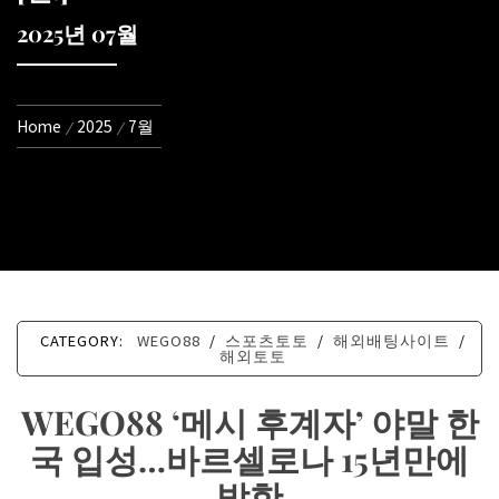
2025년 07월
Home
2025
7월
CATEGORY:
WEGO88
/
스포츠토토
/
해외배팅사이트
/
해외토토
WEGO88 ‘메시 후계자’ 야말 한
국 입성…바르셀로나 15년만에
방한