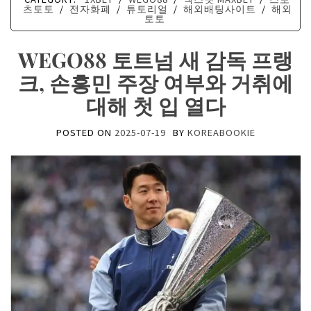
츠토토
/
전자화폐
/
튜토리얼
/
해외배팅사이트
/
해외
토토
WEGO88 토트넘 새 감독 프랭
크, 손흥민 주장 여부와 거취에
대해 첫 입 열다
POSTED ON
2025-07-19
BY
KOREABOOKIE