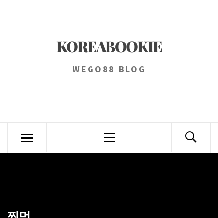
Skip
to
content
KOREABOOKIE
WEGO88 BLOG
Primary
Menu
찍먹