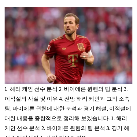
1. 해리 케인 선수 분석 2. 바이에른 뮌헨의 팀 분석 3.
이적설의 사실 및 이유 4. 전망 해리 케인과 그의 소속
팀, 바이에른 뮌헨에 대한 분석과 경기 해설, 이적설에
대한 내용을 종합적으로 정리해 보겠습니다. 1. 해리
케인 선수 분석 2. 바이에른 뮌헨의 팀 분석 3. 경기 해