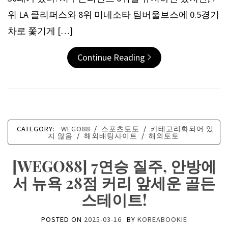
위 LA 클리퍼스와 8위 미네소타 팀버울브스에 0.5경기
차로 쫓기게 […]
Continue Reading
CATEGORY:
WEGO88
/
스포츠토토
/
카테고리화되어 있
지 않음
/
해외배팅사이트
/
해외토토
[WEGO88] 7연승 질주, 안방에
서 뉴욕 28점 커리 앞세운 골든
스테이트!
POSTED ON
2025-03-16
BY
KOREABOOKIE