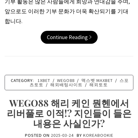
기부 활동은 많은 사람들에게 희망과 연대감을 주며,
앞으로도 이러한 기부 문화가 더욱 확산되기를 기대
합니다.
Continue Reading
CATEGORY:
1XBET
/
WEGO88
/
맥스벳 MAXBET
/
스포
츠토토
/
해외배팅사이트
/
해외토토
WEGO88 해리 케인 뭔헨에서
리버풀로 이적!? 지인들이 들은
내용은 사실인가?
POSTED ON
2025-03-24
BY
KOREABOOKIE