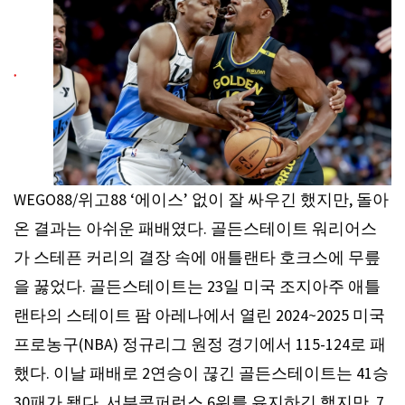
WEGO88/위고88 ‘에이스’ 없이 잘 싸우긴 했지만, 돌아
온 결과는 아쉬운 패배였다. 골든스테이트 워리어스
가 스테픈 커리의 결장 속에 애틀랜타 호크스에 무릎
을 꿇었다. 골든스테이트는 23일 미국 조지아주 애틀
랜타의 스테이트 팜 아레나에서 열린 2024~2025 미국
프로농구(NBA) 정규리그 원정 경기에서 115-124로 패
했다. 이날 패배로 2연승이 끊긴 골든스테이트는 41승
30패가 됐다. 서부콘퍼런스 6위를 유지하긴 했지만, 7