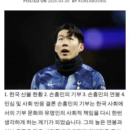
POSTED ON
2025-03-30
BY
KOREABOOKIE
1. 한국 산불 현황 2. 손흥민의 기부 3. 손흥민의 연봉 4.
민심 및 사회 반응 결론 손흥민의 기부는 한국 사회에
서의 기부 문화와 유명인의 사회적 책임을 다시 한번
생각하게 하는 계기가 되었습니다. 그의 높은 연봉과