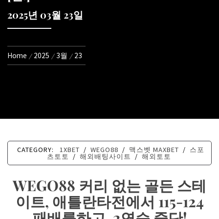
2025년 03월 23일
Home
2025
3월
23
CATEGORY:
1XBET
/
WEGO88
/
맥스벳 MAXBET
/
스포
츠토토
/
해외배팅사이트
/
해외토토
WEGO88 커리 없는 골든 스테
이트, 애틀란타전에서 115-124
패배를하고, 2연승 중단!