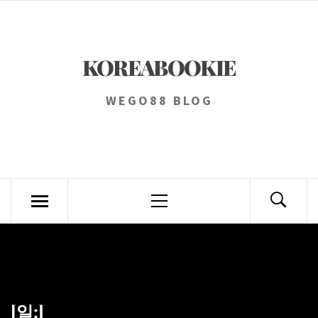
Skip
to
content
KOREABOOKIE
WEGO88 BLOG
Primary
Menu
[일:]