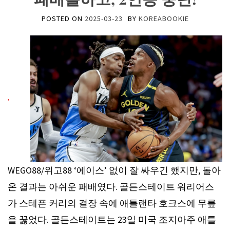
POSTED ON
2025-03-23
BY
KOREABOOKIE
WEGO88/위고88 ‘에이스’ 없이 잘 싸우긴 했지만, 돌아
온 결과는 아쉬운 패배였다. 골든스테이트 워리어스
가 스테픈 커리의 결장 속에 애틀랜타 호크스에 무릎
을 꿇었다. 골든스테이트는 23일 미국 조지아주 애틀