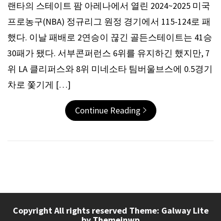
랜타의 스테이트 팜 아레나에서 열린 2024~2025 미국
프로농구(NBA) 정규리그 원정 경기에서 115-124로 패
했다. 이날 패배로 2연승이 끊긴 골든스테이트는 41승
30패가 됐다. 서부콘퍼런스 6위를 유지하긴 했지만, 7
위 LA 클리퍼스와 8위 미네소타 팀버울브스에 0.5경기
차로 쫓기게 […]
Continue Reading
Copyright All rights reserved Theme: Galway Lite
by
Themeinwp