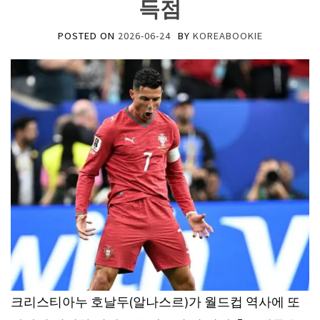
득점
POSTED ON
2026-06-24
BY
KOREABOOKIE
크리스티아누 호날두(알나스르)가 월드컵 역사에 또