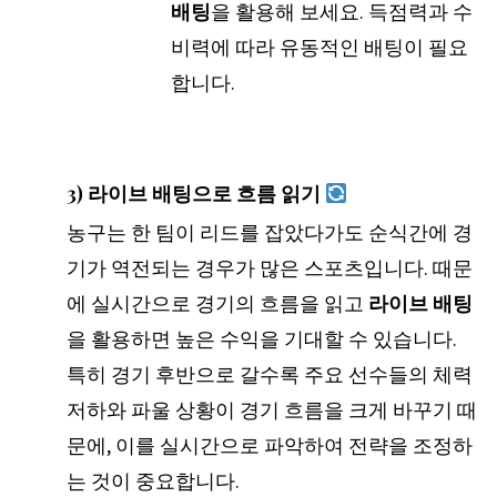
배팅
을 활용해 보세요. 득점력과 수
비력에 따라 유동적인 배팅이 필요
합니다.
3) 라이브 배팅으로 흐름 읽기
농구는 한 팀이 리드를 잡았다가도 순식간에 경
기가 역전되는 경우가 많은 스포츠입니다. 때문
에 실시간으로 경기의 흐름을 읽고
라이브 배팅
을 활용하면 높은 수익을 기대할 수 있습니다.
특히 경기 후반으로 갈수록 주요 선수들의 체력
저하와 파울 상황이 경기 흐름을 크게 바꾸기 때
문에, 이를 실시간으로 파악하여 전략을 조정하
는 것이 중요합니다.