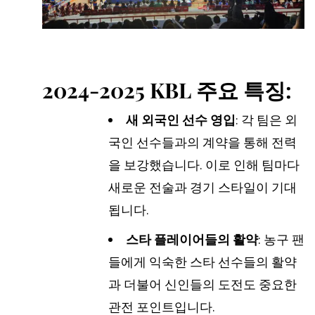
2024-2025 KBL 주요 특징:
새 외국인 선수 영입
: 각 팀은 외
국인 선수들과의 계약을 통해 전력
을 보강했습니다. 이로 인해 팀마다
새로운 전술과 경기 스타일이 기대
됩니다.
스타 플레이어들의 활약
: 농구 팬
들에게 익숙한 스타 선수들의 활약
과 더불어 신인들의 도전도 중요한
관전 포인트입니다.