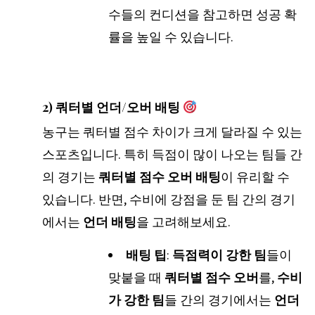
수들의 컨디션을 참고하면 성공 확
률을 높일 수 있습니다.
2) 쿼터별 언더/오버 배팅
농구는 쿼터별 점수 차이가 크게 달라질 수 있는
스포츠입니다. 특히 득점이 많이 나오는 팀들 간
의 경기는
쿼터별 점수 오버 배팅
이 유리할 수
있습니다. 반면, 수비에 강점을 둔 팀 간의 경기
에서는
언더 배팅
을 고려해보세요.
배팅 팁
:
득점력이 강한 팀
들이
맞붙을 때
쿼터별 점수 오버
를,
수비
가 강한 팀
들 간의 경기에서는
언더