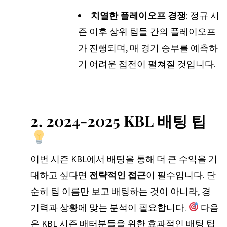
치열한 플레이오프 경쟁
: 정규 시
즌 이후 상위 팀들 간의 플레이오프
가 진행되며, 매 경기 승부를 예측하
기 어려운 접전이 펼쳐질 것입니다.
2.
2024-2025 KBL 배팅 팁
이번 시즌 KBL에서 배팅을 통해 더 큰 수익을 기
대하고 싶다면
전략적인 접근
이 필수입니다. 단
순히 팀 이름만 보고 배팅하는 것이 아니라, 경
기력과 상황에 맞는 분석이 필요합니다.
다음
은 KBL 시즌 배터분들을 위한 효과적인 배팅 팁