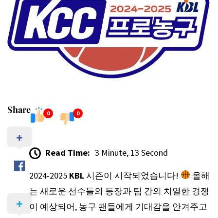
Share
0
0
Read Time:
3 Minute, 13 Second
2024-2025
KBL
시즌이 시작되었습니다!
올해
는 새로운 선수들의 등장과 팀 간의 치열한 경쟁
이 예상되어, 농구 팬들에게 기대감을 안겨주고