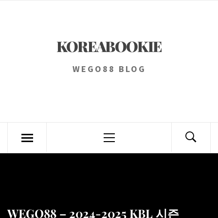
Skip
to
content
KOREABOOKIE
WEGO88 BLOG
Primary
Menu
WEGO88 – 2024-2025 KBL 시즌