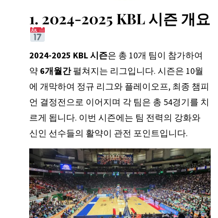
1.
2024-2025 KBL 시즌 개요
2024-2025 KBL 시즌
은 총 10개 팀이 참가하여
약
6개월간
펼쳐지는 리그입니다. 시즌은 10월
에 개막하여 정규 리그와 플레이오프, 최종 챔피
언 결정전으로 이어지며 각 팀은 총 54경기를 치
르게 됩니다. 이번 시즌에는 팀 전력의 강화와
신인 선수들의 활약이 관전 포인트입니다.