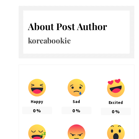
About Post Author
koreabookie
Happy
Sad
Excited
0
%
0
%
0
%