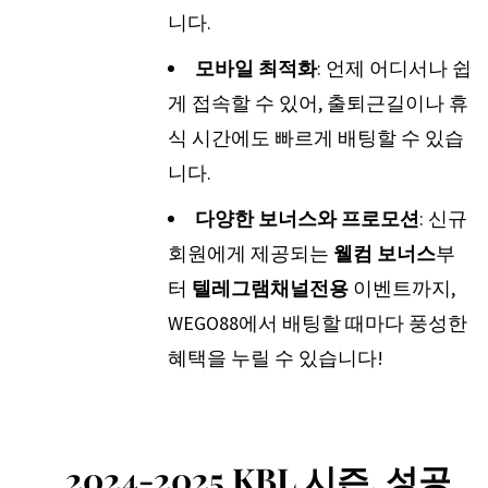
니다.
모바일 최적화
: 언제 어디서나 쉽
게 접속할 수 있어, 출퇴근길이나 휴
식 시간에도 빠르게 배팅할 수 있습
니다.
다양한 보너스와 프로모션
: 신규
회원에게 제공되는
웰컴 보너스
부
터
텔레그램채널전용
이벤트까지,
WEGO88에서 배팅할 때마다 풍성한
혜택을 누릴 수 있습니다!
2024-2025 KBL 시즌, 성공