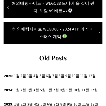
Previous
해외배팅사이트 – WEGO88 드디어 올 것이 왔
탐
post:
다. 레알 VS 바르샤
색
Next
해외배팅사이트 WEGO88 – 2024 ATP 파리 마
post:
스터스 개막
Old Posts
2020
:
1월
2월
3월
4월
5월
6월
7월
8월
9월
10월
11월
12월
2024
:
1월
2월
3월
4월
5월
6월
7월
8월
9월
10월
11월
12월
2025
:
1월
2월
3월
4월
5월
6월
7월
8월
9월
10월
11월
12월