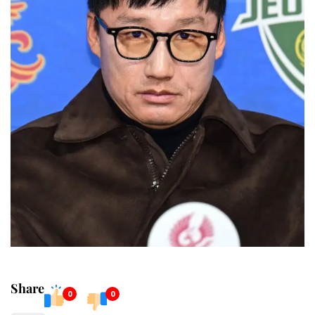
Share
0
0