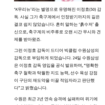
‘K무리뉴’라는 별명으로 유명해진 이정효(50) 감
독. 사실 그가 축구계에서 인정받기까지의 길은
결코 쉽지 않았습니다. 흔히 말하는 ‘흙수저’ 출
신으로, 축구계의 비주류로 오랜 시간 무시와 견
제를 받아왔죠.
그런 이정효 감독이 드디어 빅클럽 수원삼성의
감독으로 부임하게 되었습니다. 24일 수원삼성
은 이정효 감독 영입을 공식 발표하며, “명확한
축구 철학과 탁월한 지도 능력, 선수 육성 강점
이 구단의 재도약을 이끌 적임자라고 판단했
다”고 밝혔습니다.
수원은 최근 2년 연속 승격에 실패하며 위기에