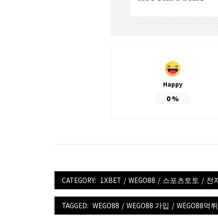
Happy
0
%
CATEGORY:
1XBET
/
WEGO88
/
스포츠토토
/
전
TAGGED:
WEGO88
/
WEGO88 가입
/
WEGO88먹튀