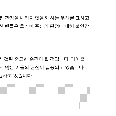
못된 판정을 내리지 않을까 하는 우려를 표하고
울산 팬들은 올리버 주심의 판정에 대해 불안감
가 걸린 중요한 순간이 될 것입니다. 마이클
할지 많은 이들의 관심이 집중되고 있습니다.
원하고 있습니다.