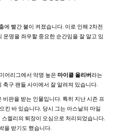
출에 빨간 불이 켜졌습니다. 이로 인해 2차전
 운명을 좌우할 중요한 순간임을 잘 알고 있
프리미어리그에서 악명 높은
마이클 올리버
라는
외 축구 팬들 사이에서 잘 알려져 있습니다.
 비판을 받는 인물입니다. 특히 지난 시즌 프
킨 바 있습니다. 당시 그는 아스날의 마일
져 스켈리의 퇴장이 오심으로 처리되었습니다.
박을 받기도 했습니다.