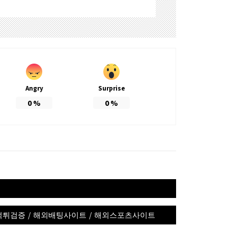
Angry
Surprise
0
%
0
%
먹튀검증
/
해외배팅사이트
/
해외스포츠사이트