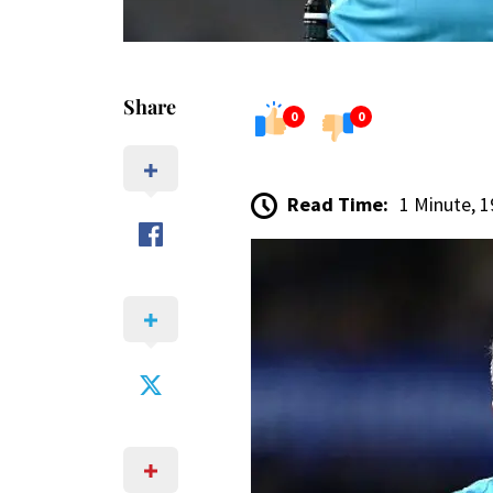
Share
0
0
Read Time:
1 Minute, 