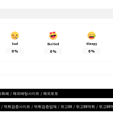
Sad
Sleepy
Excited
0
%
0
%
0
%
자화폐
/
해외배팅사이트
/
해외토토
/
먹튀검증사이트
/
먹튀검증업체
/
위고88
/
위고88먹튀
/
위고88