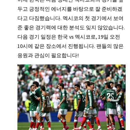
두고 긍정적인 에너지를 바탕으로 잘 준비하겠
다고 다짐했습니다. 멕시코의 첫 경기에서 보여
준 좋은 경기력에 대한 분석도 잊지 않았습니다.
다음 경기 일정은 한국 vs 멕시코로, 19일 오전
10시에 같은 장소에서 진행됩니다. 팬들의 많은
응원과 관심이 필요합니다!