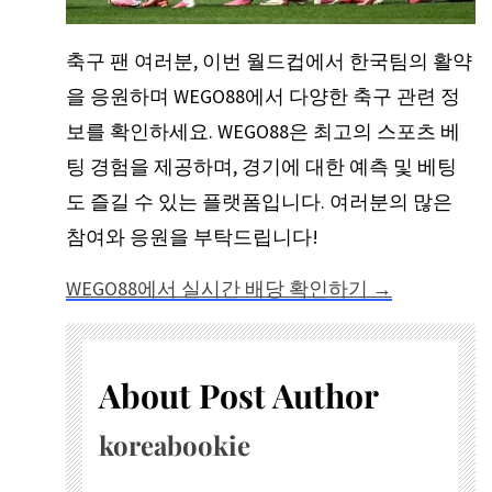
축구 팬 여러분, 이번 월드컵에서 한국팀의 활약
을 응원하며 WEGO88에서 다양한 축구 관련 정
보를 확인하세요. WEGO88은 최고의 스포츠 베
팅 경험을 제공하며, 경기에 대한 예측 및 베팅
도 즐길 수 있는 플랫폼입니다. 여러분의 많은
참여와 응원을 부탁드립니다!
WEGO88에서 실시간 배당 확인하기 →
About Post Author
koreabookie