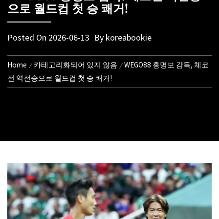
으로 월드컵 첫 승 쾌거!
Posted On
2026-06-13
By
koreabookie
Home
카테고리화되어 있지 않음
WEGO88 홍명보 감독, 체코
전 역전승으로 월드컵 첫 승 쾌거!