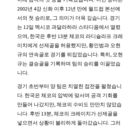
2002년 4강 신화 이후 12년 만에 월드컵 본선에
서의 첫 승리로, 그 의미가 더욱 깊습니다. 경기
는 12일 멕시코 과달라하라 스타디움에서 열렸
으며, 한국은 후반 13분 체코의 라디슬라프 크레
이치에게 선제골을 허용했지만, 황인범과 오현
규의 연속골로 경기를 뒤집었습니다. 특히, 오현
규는 결승골을 기록하며 팀의 승리를 이끌었습
니다.
경기 초반부터 양 팀은 치열한 접전을 펼쳤습니
다. 한국은 체코의 압박에 맞서며 공격 기회를
만들어 나갔지만, 체코의 수비도 만만치 않았습
니다. 후반 13분, 체코의 크레이치가 선제골을
넣으면서 상황이 불리하게 돌아갔습니다. 그러