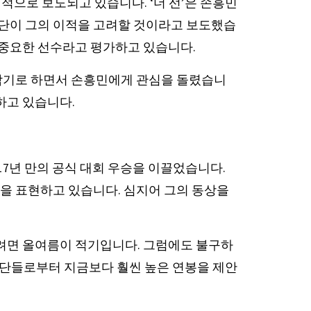
으로 보도되고 있습니다. ‘더 선’은 손흥민
구단이 그의 이적을 고려할 것이라고 보도했습
 중요한 선수라고 평가하고 있습니다.
 남기로 하면서 손흥민에게 관심을 돌렸습니
하고 있습니다.
17년 만의 공식 대회 우승을 이끌었습니다.
정을 표현하고 있습니다. 심지어 그의 동상을
기려면 올여름이 적기입니다. 그럼에도 불구하
 구단들로부터 지금보다 훨씬 높은 연봉을 제안