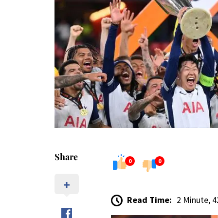
Share
0
0
Read Time:
2 Minute, 