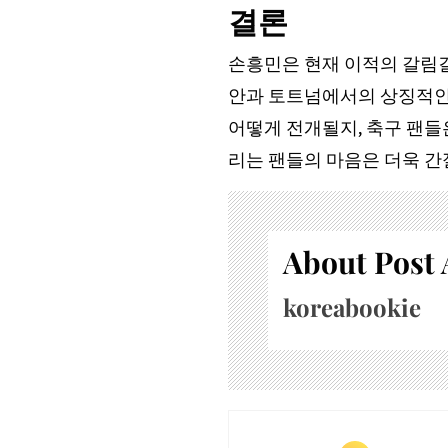
결론
손흥민은 현재 이적의 갈림길
안과 토트넘에서의 상징적인
어떻게 전개될지, 축구 팬들
리는 팬들의 마음은 더욱 간
About Post 
koreabookie