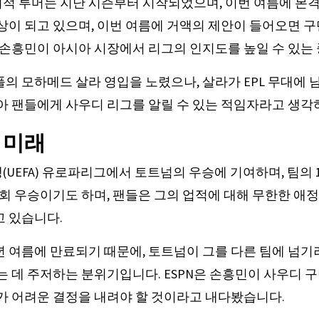
 루머는 지난 시즌부터 시작되었으며, 이번 여름에 본격적
상이 되고 있으며, 이번 여름에 거액의 제안이 들어오면 
 손흥민이 아시아 시장에서 리그의 인지도를 높일 수 있는
의 모하메드 살라 영입을 노렸으나, 살라가 EPL 무대에
아 팬들에게 사우디 리그를 알릴 수 있는 적임자라고 생각
 미래
UEFA) 유로파리그에서 토트넘의 우승에 기여하며, 팀의 
대회 우승이기도 하며, 팬들은 그의 업적에 대해 무한한 애
 있습니다.
 여름에 만료되기 때문에, 토트넘이 그를 다른 팀에 넘
는 데 주저하는 분위기입니다. ESPN은 손흥민이 사우디
가 어려운 결정을 내려야 할 것이라고 내다봤습니다.