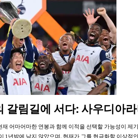
의 갈림길에 서다: 사우디아
 어마어마한 연봉과 함께 이적을 선택할 가능성이 제기되고 있
이 1년밖에 남지 않았으며, 현재가 그를 현금화할 이상적