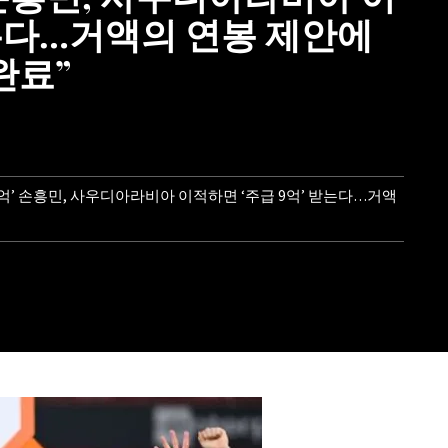
받는다…거액의 연봉 제안에
완료”
급 3억’ 손흥민, 사우디아라비아 이적하면 ‘주급 9억’ 받는다…거액