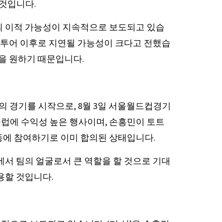
 것입니다.
의 이적 가능성이 지속적으로 보도되고 있습
아 투어 이후로 지연될 가능성이 크다고 전했습
을 원하기 때문입니다.
의 경기를 시작으로, 8월 3일 서울월드컵경기
클럽에 수익성 높은 행사이며, 손흥민이 토트
동에 참여하기로 이미 합의된 상태입니다.
에서 팀의 얼굴로서 큰 역할을 할 것으로 기대
용할 것입니다.