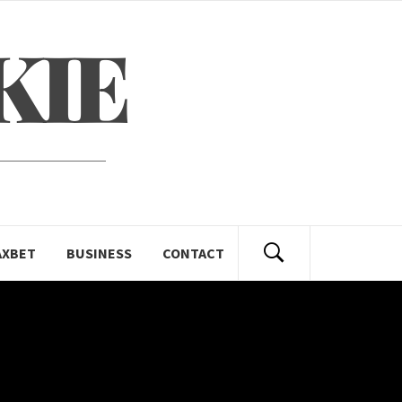
KIE
AXBET
BUSINESS
CONTACT