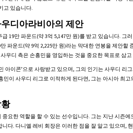
키고 있습니다.
사우디아라비아의 제안
 19만 파운드(약 3억 5,147만 원)를 받고 있습니다.
0만 파운드(약 9억 2,225만 원)라는 막대한 연봉을 제안할
, 사우디 측은 손흥민을 영입하는 것을 중요한 목표로 삼고
민 아이콘’으로 사랑받고 있으며, 그의 인기는 사우디 리그
흥민이 사우디 리그로 이적하게 된다면, 그는 아시아 최고
상황
중요한 역할을 할 수 있는 선수입니다. 그는 지난 시즌에
다. 다니엘 레비 회장은 이러한 점을 잘 알고 있으며, 현재