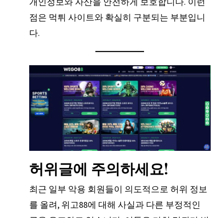
개인정보와 자산을 안전하게 보호합니다. 이런
점은 먹튀 사이트와 확실히 구분되는 부분입니
다.
허위글에 주의하세요!
최근 일부 악용 회원들이 의도적으로 허위 정보
를 올려, 위고88에 대해 사실과 다른 부정적인