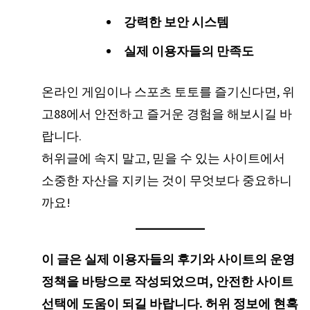
강력한 보안 시스템
실제 이용자들의 만족도
온라인 게임이나 스포츠 토토를 즐기신다면, 위
고88에서 안전하고 즐거운 경험을 해보시길 바
랍니다.
허위글에 속지 말고, 믿을 수 있는 사이트에서
소중한 자산을 지키는 것이 무엇보다 중요하니
까요!
이 글은 실제 이용자들의 후기와 사이트의 운영
정책을 바탕으로 작성되었으며, 안전한 사이트
선택에 도움이 되길 바랍니다. 허위 정보에 현혹