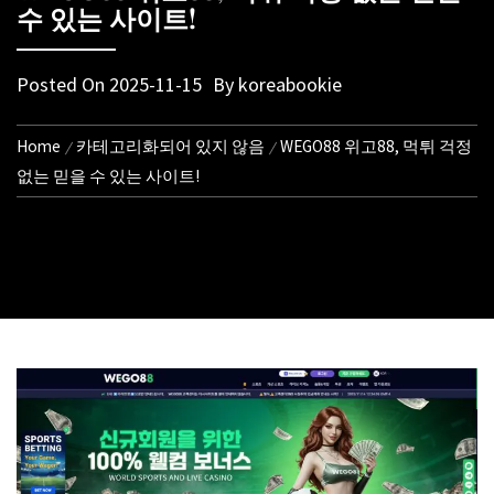
수 있는 사이트!
Posted On
2025-11-15
By
koreabookie
Home
카테고리화되어 있지 않음
WEGO88 위고88, 먹튀 걱정
없는 믿을 수 있는 사이트!