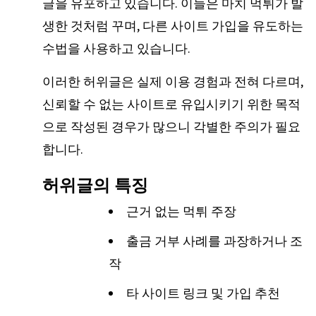
글을 유포하고 있습니다. 이들은 마치 먹튀가 발
생한 것처럼 꾸며, 다른 사이트 가입을 유도하는
수법을 사용하고 있습니다.
이러한 허위글은 실제 이용 경험과 전혀 다르며,
신뢰할 수 없는 사이트로 유입시키기 위한 목적
으로 작성된 경우가 많으니 각별한 주의가 필요
합니다.
허위글의 특징
근거 없는 먹튀 주장
출금 거부 사례를 과장하거나 조
작
타 사이트 링크 및 가입 추천