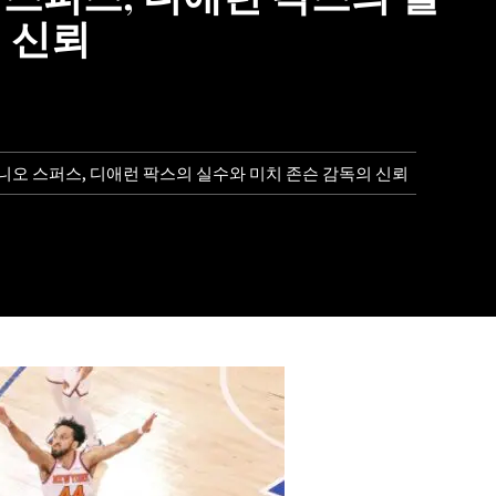
 신뢰
토니오 스퍼스, 디애런 팍스의 실수와 미치 존슨 감독의 신뢰