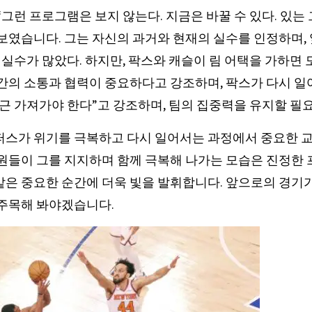
그런 프로그램은 보지 않는다. 지금은 바꿀 수 있다. 있는
보였습니다. 그는 자신의 과거와 현재의 실수를 인정하며,
 실수가 많았다. 하지만, 팍스와 캐슬이 림 어택을 가하면
간의 소통과 협력이 중요하다고 강조하며, 팍스가 다시 일
근 가져가야 한다”고 강조하며, 팀의 집중력을 유지할 필
퍼스가 위기를 극복하고 다시 일어서는 과정에서 중요한 교
팀원들이 그를 지지하며 함께 극복해 나가는 모습은 진정한
은 중요한 순간에 더욱 빛을 발휘합니다. 앞으로의 경기
 주목해 봐야겠습니다.