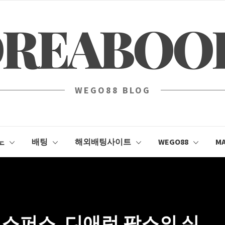
REABOO
WEGO88 BLOG
노
배팅
해외배팅사이트
WEGO88
M
 스퍼스, 디애런 팍스의 실