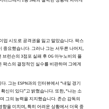
레이업 시도로 공격권을 잃고 말았습니다. 팍스
이 중요했습니다. 그러나 그는 서두른 나머지,
브런슨의 3점포 실패 후 OG 아누노비의 플
은 팍스의 결정적인 실수를 비판하며 그에게
. 그는 ESPN과의 인터뷰에서 “내일 경기
확신이 있다”고 밝혔습니다. 또한, “나는 소
”며 그의 능력을 지지했습니다. 존슨 감독의
영향을 미치며, 특히 어려운 상황에서 더욱 중