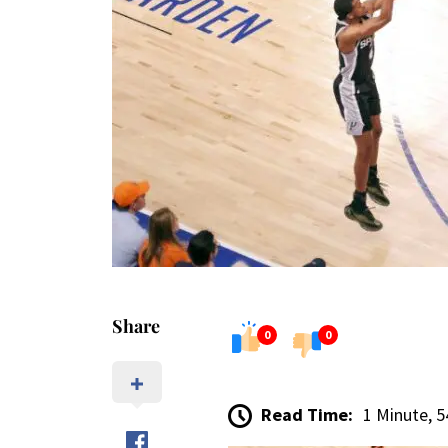
Share
0
0
Read Time:
1 Minute, 