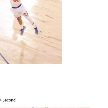
54 Second