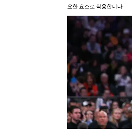
요한 요소로 작용합니다.