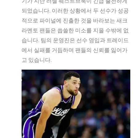
기가 지난 러셀 웨스트브룩이 긴급 출전하게
되었습니다. 이러한 상황에서 두 선수가 성공
적으로 파이널에 진출한 것을 바라보는 새크
라멘토 팬들은 씁쓸한 미소를 지을 수밖에 없
습니다. 팀의 운영진은 선수 영입과 트레이드
에서 실패를 거듭하며 팬들의 신뢰를 잃어가
고 있습니다.