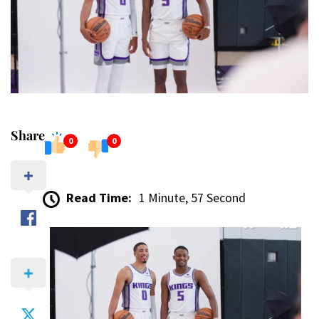
Share
0
0
Read Time:
1 Minute, 57 Second