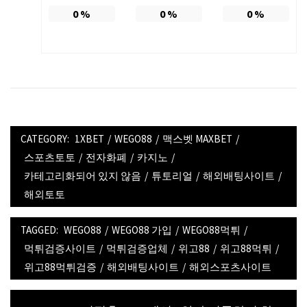
0
%
0
%
0
%
CATEGORY:
1XBET
/
WEGO88
/
맥스벳 MAXBET
/
스포츠토토
/
전자화폐
/
카지노
/
카테고리화되어 있지 않음
/
튜토리얼
/
해외배팅사이트
/
해외토토
TAGGED:
WEGO88
/
WEGO88 가입
/
WEGO88먹튀
/
먹튀검증사이트
/
먹튀검증업체
/
위고88
/
위고88먹튀
/
위고88먹튀검증
/
해외배팅사이트
/
해외스포츠사이트