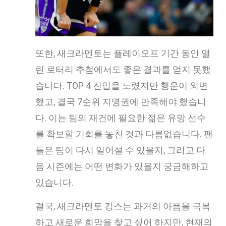
또한, 새크라멘토는 플레이오프 기간 동안 열
린 로터리 추첨에서도 좋은 결과를 얻지 못했
습니다. TOP 4 진입을 노렸지만 행운이 외면
했고, 결국 7순위 지명권에 만족해야 했습니
다. 이는 팀의 재건에 필요한 젊은 유망 선수
를 확보할 기회를 놓친 것과 다름없습니다. 팬
들은 팀이 다시 일어설 수 있을지, 그리고 다
음 시즌에는 어떤 변화가 있을지 궁금해하고
있습니다.
결국, 새크라멘토 킹스는 과거의 아픔을 극복
하고 새로운 희망을 찾고 싶어 하지만, 현재의