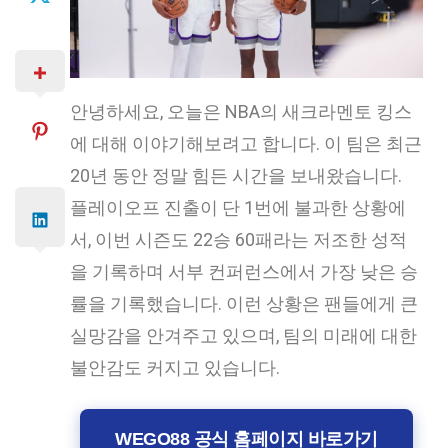
안녕하세요, 오늘은 NBA의 새크라멘토 킹스
에 대해 이야기해보려고 합니다. 이 팀은 최근
20년 동안 정말 힘든 시간을 보내왔습니다.
플레이오프 진출이 단 1번에 불과한 상황에
서, 이번 시즌도 22승 60패라는 저조한 성적
을 기록하며 서부 컨퍼런스에서 가장 낮은 승
률을 기록했습니다. 이런 상황은 팬들에게 큰
실망감을 안겨주고 있으며, 팀의 미래에 대한
불안감도 커지고 있습니다.
WEGO88 공식 홈페이지 바로가기