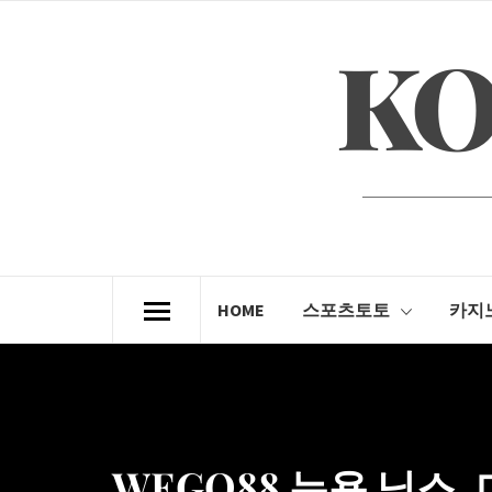
KO
HOME
스포츠토토
카지
WEGO88 뉴욕 닉스,