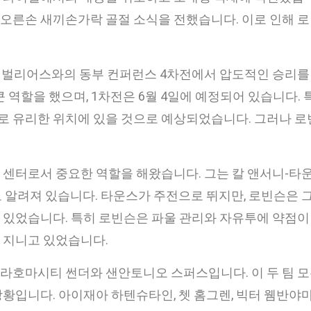
오른손 새끼손가락 골절 소식을 전했습니다. 이로 인해 
캐벌리어스와의 동부 컨퍼런스 4차전에서 압도적인 승리를
큰 역할을 했으며, 1차전은 6월 4일에 예정되어 있습니다. 
 유리한 위치에 있을 것으로 예상되었습니다. 그러나 로빈
 센터로서 중요한 역할을 해왔습니다. 그는 칼 앤서니-타
로 알려져 있습니다. 타운스가 주전으로 뛰지만, 로빈슨은 
 있었습니다. 특히 로빈슨은 파울 관리와 자유투에 약점이
 지니고 있었습니다.
라호마시티 썬더와 샌안토니오 스퍼스입니다. 이 두 팀 모
황입니다. 아이재아 하텐슈타인, 쳇 홈그렌, 빅터 웸반야마