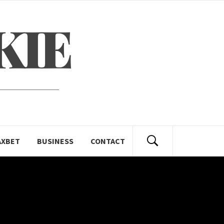
KIE
AXBET
BUSINESS
CONTACT