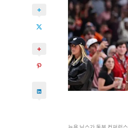
뉴욕 닉스가 동부 컨퍼런스