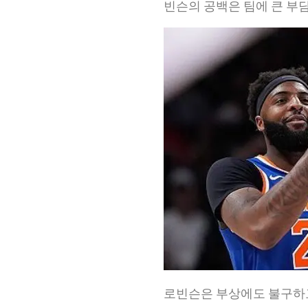
빈슨의 공백은 팀에 큰 부
로빈슨은 부상에도 불구하고