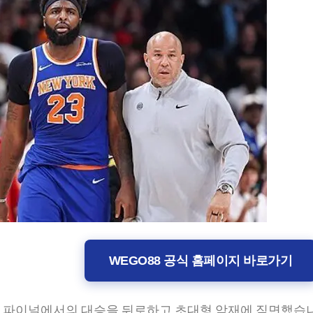
WEGO88 공식 홈페이지 바로가기
 파이널에서의 대승을 뒤로하고 초대형 악재에 직면했습니다