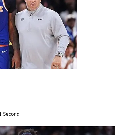
31 Second