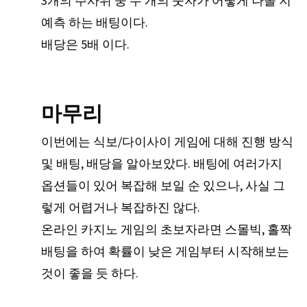
3개의 주사위 중 두 개의 숫자가 어떻게 나올 지
예측 하는 배팅이다.
배당은 5배 이다.
마무리
이번에는 식보/다이사이 게임에 대해 진행 방식
및 배팅, 배당을 알아보았다. 배팅에 여러가지
옵션들이 있어 복잡해 보일 순 있으나, 사실 그
렇게 어렵거나 복잡하진 않다.
온라인 카지노 게임의 초보자라면 스몰빅, 홀짝
배팅을 하여 확률이 낮은 게임부터 시작해보는
것이 좋을 듯 하다.