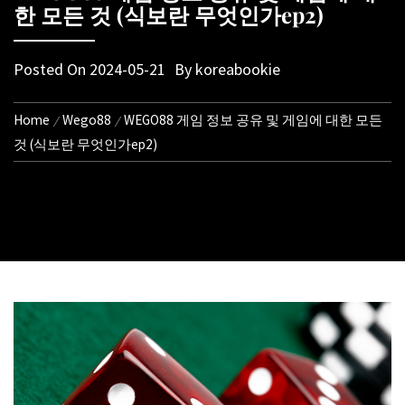
한 모든 것 (식보란 무엇인가ep2)
Posted On
2024-05-21
By
koreabookie
Home
Wego88
WEGO88 게임 정보 공유 및 게임에 대한 모든
것 (식보란 무엇인가ep2)