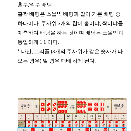
홀수/짝수 배팅
홀짝 배팅은 스몰빅 배팅과 같이 기본 배팅 중
하나이다. 주사위 3개의 합이 홀이냐, 짝이냐를
예측하여 배팅을 하는 것이며 배당은 스몰빅과
동일하게 1:1 이다.
* 다만, 트리플 (3개의 주사위가 같은 숫자가 나
오는 경우) 일 경우 패배 하게 된다.