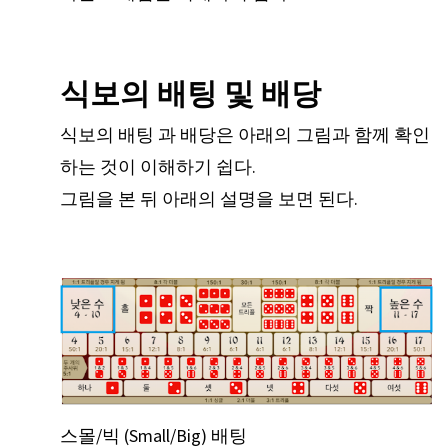
식보의 배팅 및 배당
식보의 배팅 과 배당은 아래의 그림과 함께 확인
하는 것이 이해하기 쉽다.
그림을 본 뒤 아래의 설명을 보면 된다.
스몰/빅 (Small/Big) 배팅