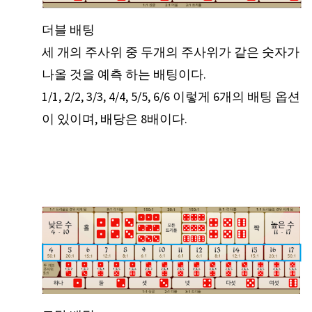
더블 배팅
세 개의 주사위 중 두개의 주사위가 같은 숫자가
나올 것을 예측 하는 배팅이다.
1/1, 2/2, 3/3, 4/4, 5/5, 6/6 이렇게 6개의 배팅 옵션
이 있이며, 배당은 8배이다.