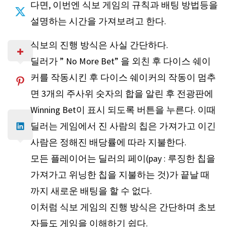
다면, 이번엔 식보 게임의 규칙과 배팅 방법등을
설명하는 시간을 가져보려고 한다.
식보의 진행 방식은 사실 간단하다.
딜러가 ” No More Bet” 을 외친 후 다이스 쉐이
커를 작동시킨 후 다이스 쉐이커의 작동이 멈추
면 3개의 주사위 숫자의 합을 알린 후 전광판에
Winning Bet이 표시 되도록 버튼을 누른다. 이때
딜러는 게임에서 진 사람의 칩은 가져가고 이긴
사람은 정해진 배당률에 따라 지불한다.
모든 플레이어는 딜러의 페이(pay : 루징한 칩을
가져가고 위닝한 칩을 지불하는 것)가 끝날 때
까지 새로운 배팅을 할 수 없다.
이처럼 식보 게임의 진행 방식은 간단하며 초보
자들도 게임을 이해하기 쉽다.