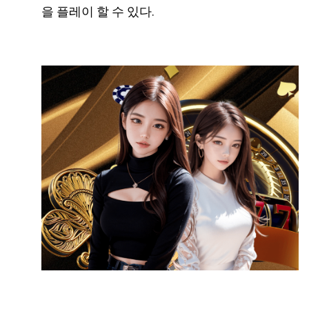
을 플레이 할 수 있다.