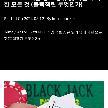
한 모든 것 (블랙잭란 무엇인가)
Posted On
2024-05-12
By
koreabookie
Home
Wego88
WEGO88 게임 정보 공유 및 게임에 대한 모든
것 (블랙잭란 무엇인가)