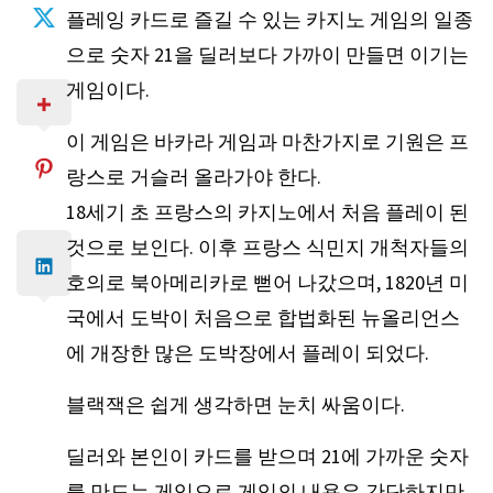
플레잉 카드로 즐길 수 있는 카지노 게임의 일종
으로 숫자 21을 딜러보다 가까이 만들면 이기는
게임이다.
이 게임은 바카라 게임과 마찬가지로 기원은 프
랑스로 거슬러 올라가야 한다.
18세기 초 프랑스의 카지노에서 처음 플레이 된
것으로 보인다. 이후 프랑스 식민지 개척자들의
호의로 북아메리카로 뻗어 나갔으며, 1820년 미
국에서 도박이 처음으로 합법화된 뉴올리언스
에 개장한 많은 도박장에서 플레이 되었다.
블랙잭은 쉽게 생각하면 눈치 싸움이다.
딜러와 본인이 카드를 받으며 21에 가까운 숫자
를 만드는 게임으로 게임의 내용은 간단하지만,