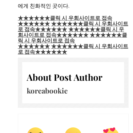
에게 친화적인 곳이다.
★★★★★★클릭 시 우회사이트로 접속
★★★★★★
★★★★★★클릭 시 우회사이트
로 접속★★★★★★
★★★★★★클릭 시 우
회사이트로 접속★★★★★★
★★★★★★클
릭 시 우회사이트로 접속
★★★★★★
★★★★★★클릭 시 우회사이트
로 접속★★★★★★
About Post Author
koreabookie