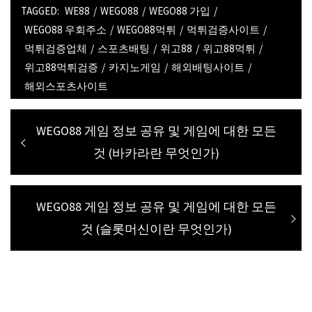
TAGGED:
WE88
/
WEGO88
/
WEGO88 가입
/
WEGO88 우회주소
/
WEGO88먹튀
/
먹튀검증사이트
/
먹튀검증업체
/
스포츠배팅
/
위고88
/
위고88먹튀
/
위고88먹튀검증
/
카지노게임
/
해외배팅사이트
/
해외스포츠사이트
글
Previous
WEGO88 게임 정보 공유 및 게임에 대한 모든
탐
post:
것 (바카라란 무엇인가)
색
Next
WEGO88 게임 정보 공유 및 게임에 대한 모든
post:
것 (슬롯머신이란 무엇인가)