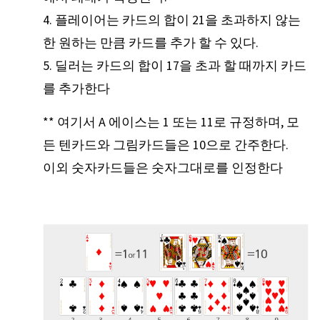
4. 플레이어는 카드의 합이 21을 초과하지 않는
한 원하는 만큼 카드를 추가 할 수 있다.
5. 딜러는 카드의 합이 17을 초과 할 때까지 카드
를 추가한다
** 여기서 A 에이스는 1 또는 11로 규정하며, 모
든 텐카드와 그림카드들은 10으로 간주한다.
이외 숫자카드들은 숫자그대로를 인정한다