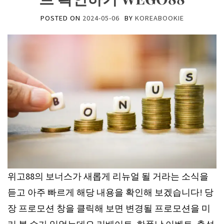
POSTED ON
2024-05-06
BY
KOREABOOKIE
위고88의 보너스가 새롭게 리뉴얼 될 거라는 소식을
듣고 아주 빠르게 해당 내용을 확인해 보겠습니다! 당
장 프로모션 창을 클릭해 보면 변경될 프로모션을 미