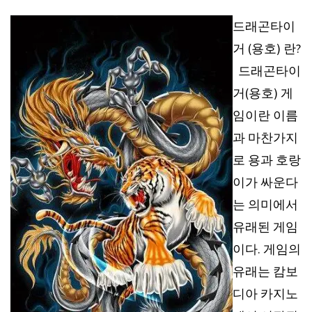
드래곤타이
거 (용호) 란?
드래곤타이
거(용호) 게
임이란 이름
과 마찬가지
로 용과 호랑
이가 싸운다
는 의미에서
유래된 게임
이다. 게임의
유래는 캄보
디아 카지노