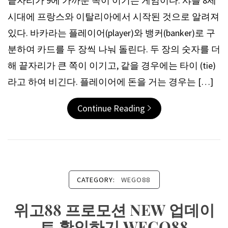
끝자리가 9에 가까운 쪽이 이기는 게임이다. 샤를 8세
시대에 프랑스와 이탈리아에서 시작된 것으로 알려져
있다. 바카라는 플레이어(player)와 뱅커(banker)로 구
분하여 카드를 두 장씩 나눠 돌린다. 두 장의 숫자를 더
해 끝자리가 큰 쪽이 이기고, 같을 경우에는 타이 (tie)
라고 하여 비긴다. 플레이어에 돈을 거는 경우는 […]
Continue Reading
CATEGORY:
WEGO88
위고88 프로모션 NEW 업데이
트 확인하기 WEGO88