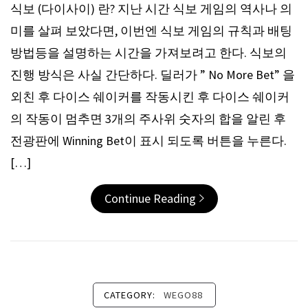
식보 (다이사이) 란? 지난 시간 식보 게임의 역사나 의
미를 살펴 보았다면, 이번엔 식보 게임의 규칙과 배팅
방법등을 설명하는 시간을 가져보려고 한다. 식보의
진행 방식은 사실 간단하다. 딜러가 ” No More Bet” 을
외친 후 다이스 쉐이커를 작동시킨 후 다이스 쉐이커
의 작동이 멈추면 3개의 주사위 숫자의 합을 알린 후
전광판에 Winning Bet이 표시 되도록 버튼을 누른다.
[…]
Continue Reading
CATEGORY:
WEGO88