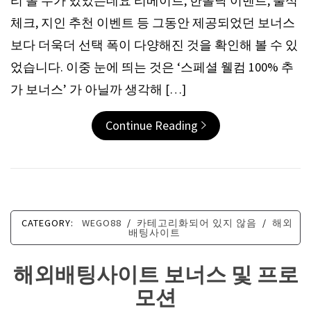
리 볼 수가 있었는데요 리베이트, 한폴낙 이벤트, 출석
체크, 지인 추천 이벤트 등 그동안 제공되었던 보너스
보다 더욱더 선택 폭이 다양해진 것을 확인해 볼 수 있
었습니다. 이중 눈에 띄는 것은 ‘스페셜 웰컴 100% 추
가 보너스’ 가 아닐까 생각해 […]
Continue Reading
CATEGORY:
WEGO88
/
카테고리화되어 있지 않음
/
해외
배팅사이트
해외배팅사이트 보너스 및 프로
모션