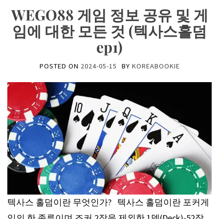
WEGO88 게임 정보 공유 및 게
임에 대한 모든 것 (텍사스홀덤
ep1)
POSTED ON
2024-05-15
BY
KOREABOOKIE
텍사스 홀덤이란 무엇인가? 텍사스 홀덤이란 포커게
임의 한 종류이며 조커 2장을 제외한 1덱(Deck)-52장