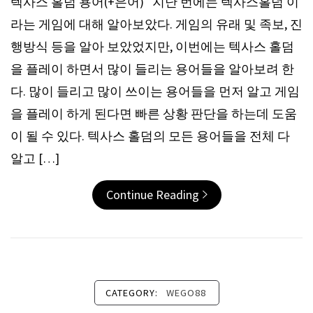
텍사스 홀덤 용어(+은어) 지난 번에는 텍사스홀덤 이
라는 게임에 대해 알아보았다. 게임의 유래 및 족보, 진
행방식 등을 알아 보았었지만, 이번에는 텍사스 홀덤
을 플레이 하면서 많이 들리는 용어들을 알아보려 한
다. 많이 들리고 많이 쓰이는 용어들을 먼저 알고 게임
을 플레이 하게 된다면 빠른 상황 판단을 하는데 도움
이 될 수 있다. 텍사스 홀덤의 모든 용어들을 전체 다
알고 […]
Continue Reading
CATEGORY:
WEGO88