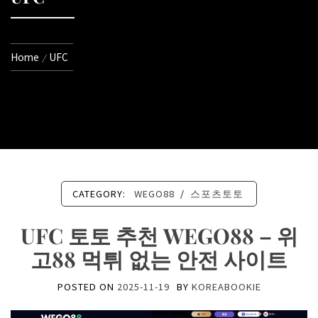
Home
UFC
CATEGORY:
WEGO88
/
스포츠토토
UFC 토토 추천 WEGO88 – 위
고88 먹튀 없는 안전 사이트
POSTED ON
2025-11-19
BY
KOREABOOKIE