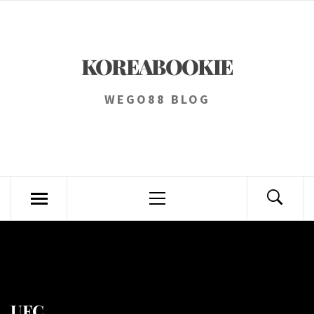
Skip
to
content
KOREABOOKIE
WEGO88 BLOG
Primary
Menu
UFC