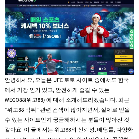
안녕하세요, 오늘은 UFC 토토 사이트 중에서도 한국
에서 가장 인기 있고, 안전하게 즐길 수 있는
WEGO88(위고88) 에 대해 소개해드리겠습니다. 최근
“위고88 먹튀” 관련 검색이 많아지면서, 실제로 믿을
수 있는 사이트인지 궁금해하시는 분들이 많아진 것
같아요. 이 글에서는 위고88의 신뢰성, 배당률, 다양한