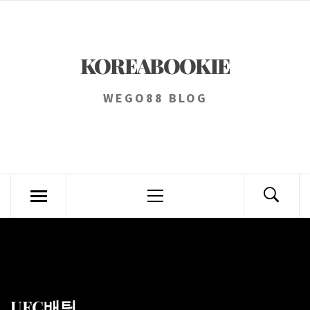
Skip
to
content
KOREABOOKIE
WEGO88 BLOG
Primary
Menu
UFC배팅