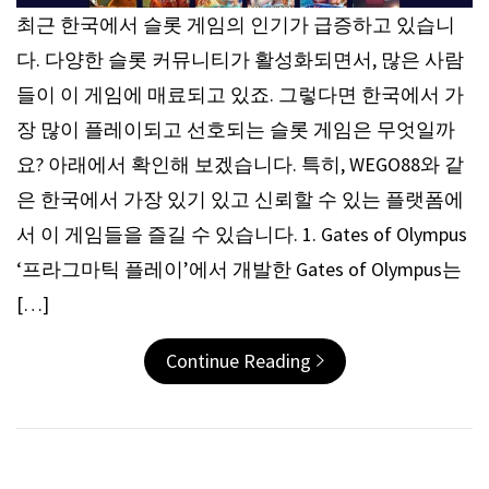
최근 한국에서 슬롯 게임의 인기가 급증하고 있습니
다. 다양한 슬롯 커뮤니티가 활성화되면서, 많은 사람
들이 이 게임에 매료되고 있죠. 그렇다면 한국에서 가
장 많이 플레이되고 선호되는 슬롯 게임은 무엇일까
요? 아래에서 확인해 보겠습니다. 특히, WEGO88와 같
은 한국에서 가장 있기 있고 신뢰할 수 있는 플랫폼에
서 이 게임들을 즐길 수 있습니다. 1. Gates of Olympus
‘프라그마틱 플레이’에서 개발한 Gates of Olympus는
[…]
Continue Reading