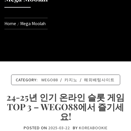
Home
Mega Moolah
CATEGORY:
WEGO88
/
카지노
/
해외배팅사이트
24-25년 인기 온라인 슬롯 게임
TOP 3 – WEGO88에서 즐기세
요!
POSTED ON
2025-03-22
BY
KOREABOOKIE