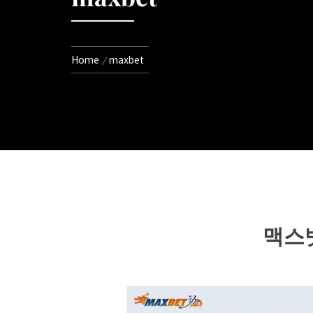
Home
maxbet
맥스벳