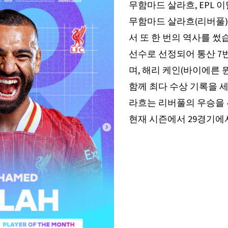
무함마드 살라흐, EPL 
무함마드 살라흐(리버풀)
서 또 한 번의 역사를 썼습니
선수로 선정되어 통산 7
며, 해리 케인(바이에른 
함께 최다 수상 기록을 세
라흐는 리버풀의 우승을 
현재 시즌에서 29경기에서