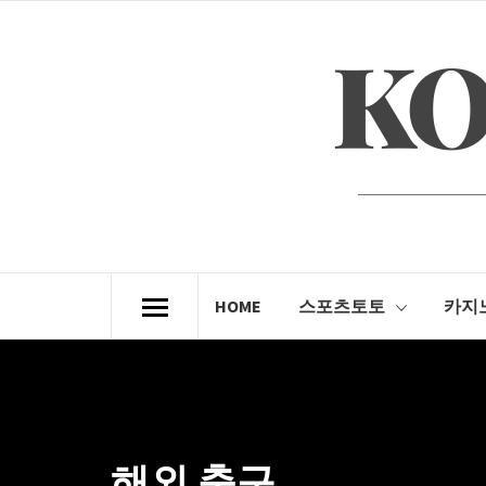
Skip
KO
to
content
HOME
스포츠토토
카지
해외 축구