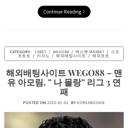
Continue Reading
CATEGORY:
1XBET
/
WEGO88
/
맥스벳 MAXBET
/
스포
츠토토
/
카지노
/
해외배팅사이트
/
해외토토
해외배팅사이트 WEGO88 – 맨
유 아모림, ” 나 몰랑” 리그 3 연
패
POSTED ON
2025-01-02
BY
KOREABOOKIE