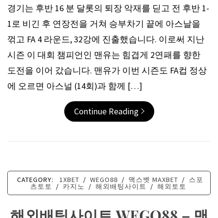
경기는 후반 16 분 달롯의 퇴장 악재를 딛고 전 후반 1-
1로 비긴 후 연장전을 거쳐 승부차기 끝에 아스날을
꺾고 FA 4 라운드, 32강에 진출했습니다. 이로써 지난
시즌 이 대회 챔피언인 맨유는 힘겹게 2연패를 향한
도전을 이어 갔습니다. 맨유가 이번 시즌도 FA컵 정상
에 오르면 아스널 (14회)과 함께 […]
Continue Reading
CATEGORY:
1XBET
/
WEGO88
/
맥스벳 MAXBET
/
스포
츠토토
/
카지노
/
해외배팅사이트
/
해외토토
해외배팅사이트 WEGO88 – 맨