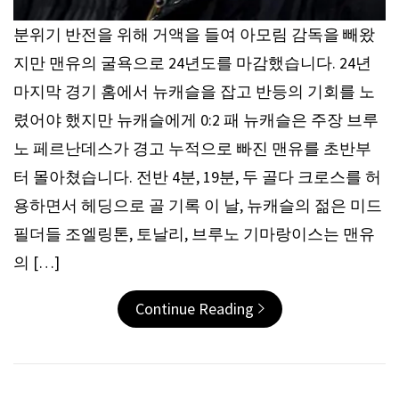
분위기 반전을 위해 거액을 들여 아모림 감독을 빼왔
지만 맨유의 굴욕으로 24년도를 마감했습니다. 24년
마지막 경기 홈에서 뉴캐슬을 잡고 반등의 기회를 노
렸어야 했지만 뉴캐슬에게 0:2 패 뉴캐슬은 주장 브루
노 페르난데스가 경고 누적으로 빠진 맨유를 초반부
터 몰아쳤습니다. 전반 4분, 19분, 두 골다 크로스를 허
용하면서 헤딩으로 골 기록 이 날, 뉴캐슬의 젊은 미드
필더들 조엘링톤, 토날리, 브루노 기마랑이스는 맨유
의 […]
Continue Reading