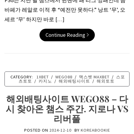
PSG는 지난 달 챔스에서 뮌헨에 패 리그 깡패인데 음
바페가 레알로 이적 후 “예전만 못하다.” 낭트 ‘무’, 오
세르 ‘무’ 하지만 바로 […]
Continue Reading
CATEGORY:
1XBET
/
WEGO88
/
맥스벳 MAXBET
/
스포
츠토토
/
카지노
/
해외배팅사이트
/
해외토토
해외배팅사이트 WEGO88 – 다
시 찾아온 챔스 주간. 지로나 VS
리버풀
POSTED ON
2024-12-10
BY
KOREABOOKIE