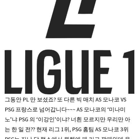
그동안 PL 만 보셨죠? 또 다른 빅 매치 AS 모나코 VS
PSG 프랑스로 넘어갑니다~~~ AS 모나코의 ‘미나미
노’냐 PSG 의 ‘이강인’이냐? 너흰 모르지만 우리만 아
는 한 일 전?? 현재 리그 1위, PSG 홈팀 AS 모나코 3위