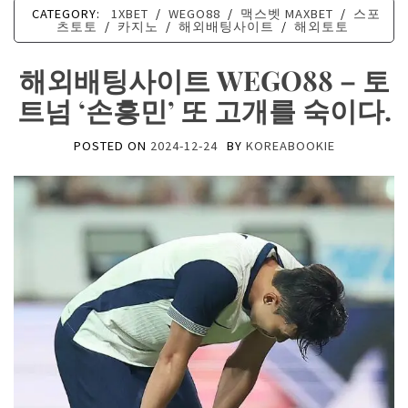
CATEGORY:
1XBET
/
WEGO88
/
맥스벳 MAXBET
/
스포
츠토토
/
카지노
/
해외배팅사이트
/
해외토토
해외배팅사이트 WEGO88 – 토
트넘 ‘손흥민’ 또 고개를 숙이다.
POSTED ON
2024-12-24
BY
KOREABOOKIE