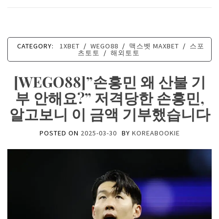
CATEGORY:
1XBET
/
WEGO88
/
맥스벳 MAXBET
/
스포
츠토토
/
해외토토
[WEGO88]”손흥민 왜 산불 기
부 안해요?” 저격당한 손흥민,
알고보니 이 금액 기부했습니다
POSTED ON
2025-03-30
BY
KOREABOOKIE