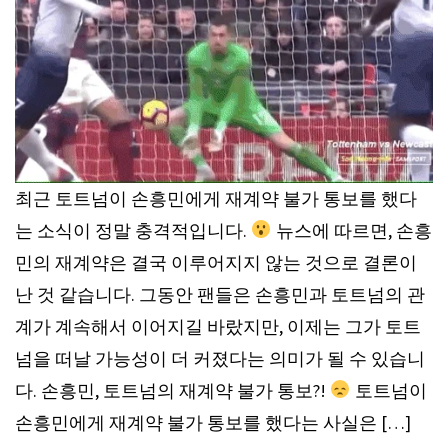
최근 토트넘이 손흥민에게 재계약 불가 통보를 했다
는 소식이 정말 충격적입니다.
뉴스에 따르면, 손흥
민의 재계약은 결국 이루어지지 않는 것으로 결론이
난 것 같습니다. 그동안 팬들은 손흥민과 토트넘의 관
계가 계속해서 이어지길 바랐지만, 이제는 그가 토트
넘을 떠날 가능성이 더 커졌다는 의미가 될 수 있습니
다. 손흥민, 토트넘의 재계약 불가 통보?!
토트넘이
손흥민에게 재계약 불가 통보를 했다는 사실은 […]