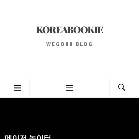
Skip
to
content
KOREABOOKIE
WEGO88 BLOG
Primary
Menu
메이저 놀이터