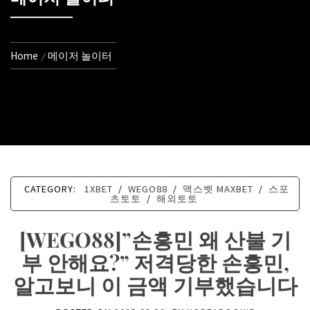
Home
메이저 놀이터
CATEGORY:
1XBET
/
WEGO88
/
맥스벳 MAXBET
/
스포
츠토토
/
해외토토
[WEGO88]”손흥민 왜 산불 기
부 안해요?” 저격당한 손흥민,
알고보니 이 금액 기부했습니다