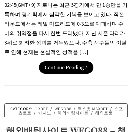
02:45(GMT+9) 지로나는 최근 5경기에서 단 1승만을 기
록하며 경기력에서 심각한 기복을 보이고 있다. 직전
라운드에서는 레알 마드리드에 0-3으로 대패하며 수
비의 취약점을 다시 한번 드러냈다. 지난 시즌 라리가
3위로 화려한 성과를 거두었으나, 주축 선수들의 이탈
로 인해 현재는 현실적인 성적을 […]
Continue Reading
CATEGORY:
1XBET
/
WEGO88
/
맥스벳 MAXBET
/
스포
츠토토
/
카지노
/
해외배팅사이트
/
해외토토
해외배팅사이트 WEGO88 – 챔