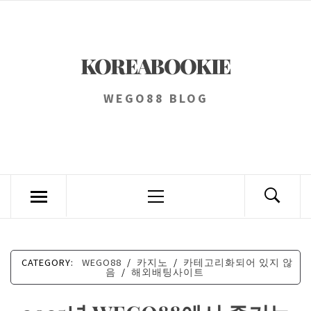
Skip
to
content
KOREABOOKIE
WEGO88 BLOG
Primary
Menu
CATEGORY:
WEGO88
/
카지노
/
카테고리화되어 있지 않
음
/
해외배팅사이트