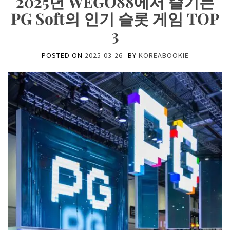
2025년 WEGO88에서 즐기는
PG Soft의 인기 슬롯 게임 TOP
3
POSTED ON
2025-03-26
BY
KOREABOOKIE