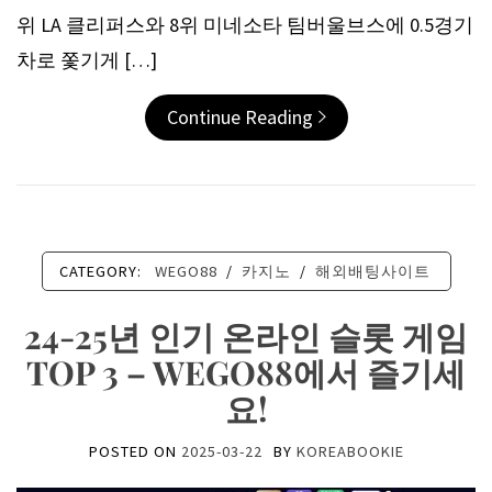
위 LA 클리퍼스와 8위 미네소타 팀버울브스에 0.5경기
차로 쫓기게 […]
Continue Reading
CATEGORY:
WEGO88
/
카지노
/
해외배팅사이트
24-25년 인기 온라인 슬롯 게임
TOP 3 – WEGO88에서 즐기세
요!
POSTED ON
2025-03-22
BY
KOREABOOKIE