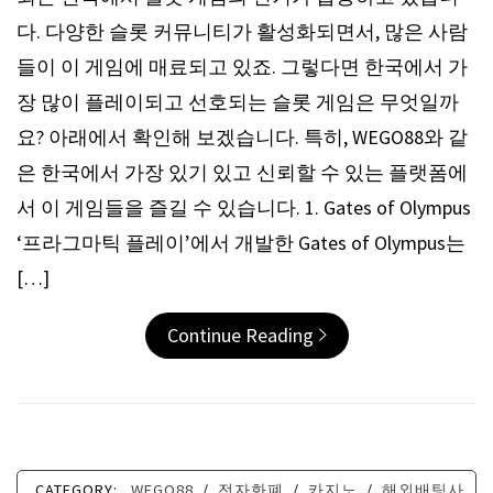
다. 다양한 슬롯 커뮤니티가 활성화되면서, 많은 사람
들이 이 게임에 매료되고 있죠. 그렇다면 한국에서 가
장 많이 플레이되고 선호되는 슬롯 게임은 무엇일까
요? 아래에서 확인해 보겠습니다. 특히, WEGO88와 같
은 한국에서 가장 있기 있고 신뢰할 수 있는 플랫폼에
서 이 게임들을 즐길 수 있습니다. 1. Gates of Olympus
‘프라그마틱 플레이’에서 개발한 Gates of Olympus는
[…]
Continue Reading
CATEGORY:
WEGO88
/
전자화폐
/
카지노
/
해외배팅사