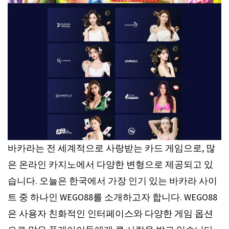
바카라는 전 세계적으로 사랑받는 카드 게임으로, 많
은 온라인 카지노에서 다양한 변형으로 제공되고 있
습니다. 오늘은 한국에서 가장 인기 있는 바카라 사이
트 중 하나인 WEGO88를 소개하고자 합니다. WEGO88
은 사용자 친화적인 인터페이스와 다양한 게임 옵션