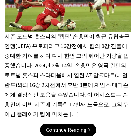
시즌 토트넘 홋스퍼의 ‘캡틴’ 손흥민이 최근 유럽축구
연맹(UEFA) 유로파리그 16강전에서 팀의 8강 진출에
중대한 기여를 하며 다시 한번 그의 뛰어난 기량을 입
증했습니다. 2024년 3월 14일, 손흥민은 영국 런던의
토트넘 홋스퍼 스타디움에서 열린 AZ 알크마르(네덜
란드)와의 16강 2차전에서 후반 3분에 제임스 매디슨
에게 결정적인 도움을 주었습니다. 이 어시스트는 손
흥민이 이번 시즌에 기록한 12번째 도움으로, 그의 뛰
어난 플레이가 팀에 미치는 […]
Continue Reading