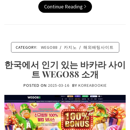
Continue Reading
CATEGORY:
WEGO88
/
카지노
/
해외배팅사이트
한국에서 인기 있는 바카라 사이
트 WEGO88 소개
POSTED ON
2025-03-16
BY
KOREABOOKIE