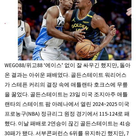
WEGO88/위고88 ‘에이스’ 없이 잘 싸우긴 했지만, 돌아
온 결과는 아쉬운 패배였다. 골든스테이트 워리어스
가 스테픈 커리의 결장 속에 애틀랜타 호크스에 무릎
을 꿇었다. 골든스테이트는 23일 미국 조지아주 애틀
랜타의 스테이트 팜 아레나에서 열린 2024~2025 미국
프로농구(NBA) 정규리그 원정 경기에서 115-124로 패
했다. 이날 패배로 2연승이 끊긴 골든스테이트는 41승
30패가 됐다. 서부콘퍼런스 6위를 유지하긴 했지만, 7