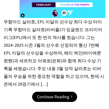
무함마드 살라흐, EPL 이달의 선수상 최다 수상 타이
기록 무함마드 살라흐(리버풀)가 잉글랜드 프리미어
리그(EPL)에서 또 한 번의 역사를 썼습니다. 그는
2024~2025 시즌 2월의 선수로 선정되어 통산 7번째
EPL 이달의 선수상을 수상하며, 해리 케인(바이에른
뮌헨)과 세르히오 아궤로(은퇴)와 함께 최다 수상 기
록을 세웠습니다. 주요 내용 2월 성적 살라흐는 리버
풀의 우승을 위한 중요한 역할을 하고 있으며, 현재 시
즌에서 29경기에서 […]
Continue Reading