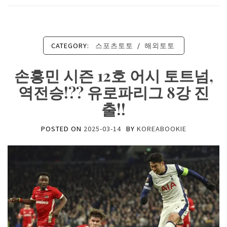
CATEGORY:
스포츠토토
/
해외토토
손흥민 시즌 12호 어시 토트넘,
역전승!?? 유로파리그 8강 진
출!!
POSTED ON
2025-03-14
BY
KOREABOOKIE