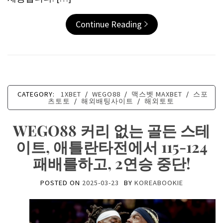
Continue Reading
CATEGORY:
1XBET
/
WEGO88
/
맥스벳 MAXBET
/
스포
츠토토
/
해외배팅사이트
/
해외토토
WEGO88 커리 없는 골든 스테
이트, 애틀란타전에서 115-124
패배를하고, 2연승 중단!
POSTED ON
2025-03-23
BY
KOREABOOKIE