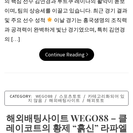
의 핵심 선수 김연경과 투트쿠 레이나의 활약이 돋보
이며, 팀의 상승세를 이끌고 있습니다​. 최근 경기 결과
및 주요 선수 성적
이날 경기는 흥국생명의 조직력
과 공격력이 완벽하게 빛난 경기였으며, 특히 김연경
의 […]
Continue Reading
CATEGORY:
WEGO88
/
스포츠토토
/
카테고리화되어 있
지 않음
/
해외배팅사이트
/
해외토토
해외배팅사이트 WEGO88 – 클
레이코트의 황제 “흙신” 라파엘