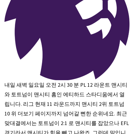
내일 새벽 일요일 오전 2시 30 분 PL 12 라운트 맨시티
와 토트넘이 맨시티 홈인 에티하드 스타디움에서 열
립니다. 리그 현재 11 라운드까지 맨시티 2위 토트넘
10 위 더보기 페이지까지 넘어갈 뻔한 순위네요. 최근
맞대결에서는 토트넘이 2:1 로 맨시티를 잡았으나 EFL
경기라서 맨시티가 힘을 빼고 나왔죠. 그런데 말입니