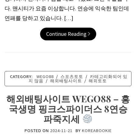
다. 맨시티가 요즘 이상합니다. 연승에 익숙한 팀인데
연패를 당하고 있습니다. […]
Continue Reading
CATEGORY:
WEGO88
/
스포츠토토
/
카테고리화되어 있
지 않음
/
해외배팅사이트
/
해외토토
해외배팅사이트 WEGO88 – 흥
국생명 핑크스파이더스 8연승
파죽지세
POSTED ON
2024-11-21
BY
KOREABOOKIE