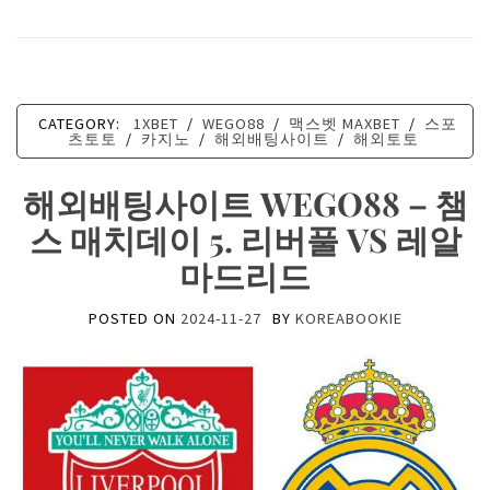
CATEGORY:
1XBET
/
WEGO88
/
맥스벳 MAXBET
/
스포
츠토토
/
카지노
/
해외배팅사이트
/
해외토토
해외배팅사이트 WEGO88 – 챔
스 매치데이 5. 리버풀 VS 레알
마드리드
POSTED ON
2024-11-27
BY
KOREABOOKIE