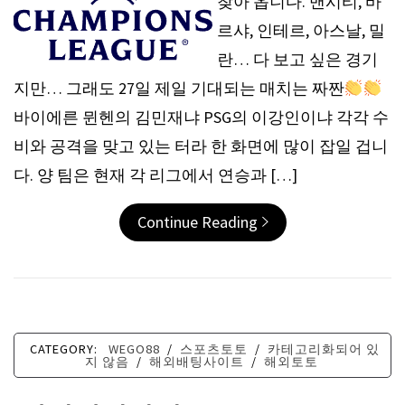
찾아 옵니다. 맨시티, 바
르샤, 인테르, 아스날, 밀
란… 다 보고 싶은 경기
지만… 그래도 27일 제일 기대되는 매치는 짜짠
바이에른 뮌헨의 김민재냐 PSG의 이강인이냐 각각 수
비와 공격을 맞고 있는 터라 한 화면에 많이 잡일 겁니
다. 양 팀은 현재 각 리그에서 연승과 […]
Continue Reading
CATEGORY:
WEGO88
/
스포츠토토
/
카테고리화되어 있
지 않음
/
해외배팅사이트
/
해외토토