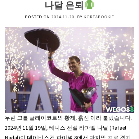
나달 은퇴
POSTED ON
2024-11-20
BY
KOREABOOKIE
우린 그를 클레이코트의 황제, 흙신 이라 불렀습니다.
2024년 11월 19일, 테니스 전설 라파엘 나달 (Rafael
Nadal)이 데이비스컵 파이널 8에서 마지막 프로 경기