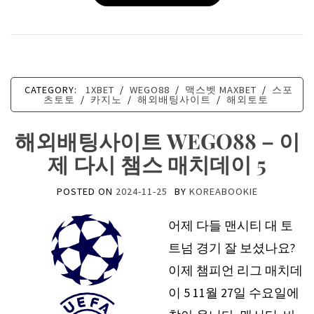
CATEGORY:
1XBET
/
WEGO88
/
맥스벳 MAXBET
/
스포
츠토토
/
카지노
/
해외배팅사이트
/
해외토토
해외배팅사이트 WEGO88 – 이
제 다시 챔스 매치데이 5
POSTED ON
2024-11-25
BY
KOREABOOKIE
어제 다들 맨시티 대 토
트넘 경기 잘 보셨나요?
이제 챔피언 리그 매치데
이 5 11월 27일 수요일에