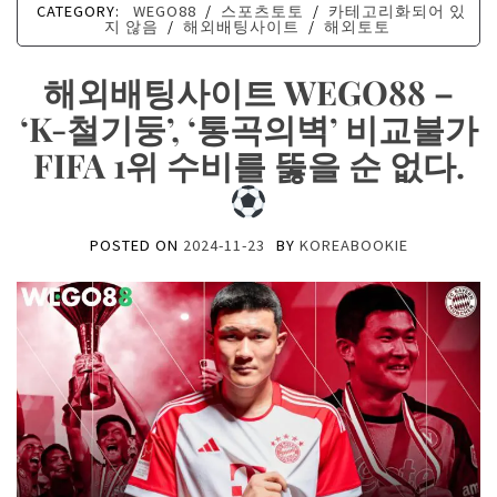
CATEGORY:
WEGO88
/
스포츠토토
/
카테고리화되어 있
지 않음
/
해외배팅사이트
/
해외토토
해외배팅사이트 WEGO88 –
‘K-철기둥’, ‘통곡의벽’ 비교불가
FIFA 1위 수비를 뚫을 순 없다.
POSTED ON
2024-11-23
BY
KOREABOOKIE