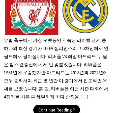
유럽 ​​축구에서 가장 오랫동안 지속된 라이벌 관계 중
하나의 최신 경기가 UEFA 챔피언스리그 5차전에서 안
필드에서 펼쳐집니다. 리버풀 VS 레알 마드리드 두 팀
은 챔스 결승전에서 세 번 맞붙었습니다. 리버풀은
1981년에 우승했지만 마드리드는 2018년과 2022년에
모두 승리하며 최근 몇 년간 이 경기에서 압도적인 우
세를 보였습니다. 홈 팀, 리버풀은 이번 시즌 대회에서
4경기를 치른 후 유일하게 최다 승점을 […]
Continue Reading