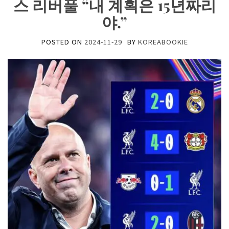
스 리버풀 “내 계획은 15년짜리
야.”
POSTED ON
2024-11-29
BY
KOREABOOKIE