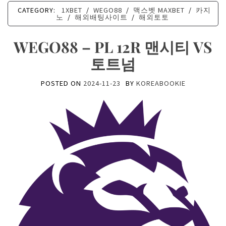
CATEGORY:
1XBET
/
WEGO88
/
맥스벳 MAXBET
/
카지
노
/
해외배팅사이트
/
해외토토
WEGO88 – PL 12R 맨시티 VS
토트넘
POSTED ON
2024-11-23
BY
KOREABOOKIE