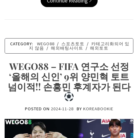
Continue Reading
CATEGORY:
WEGO88
/
스포츠토토
/
카테고리화되어 있
지 않음
/
해외배팅사이트
/
해외토토
WEGO88 – FIFA 연구소 선정
‘올해의 신인’ 9위 양민혁 토트
넘이적!! 손흥민 후계자가 된다
POSTED ON
2024-11-28
BY
KOREABOOKIE