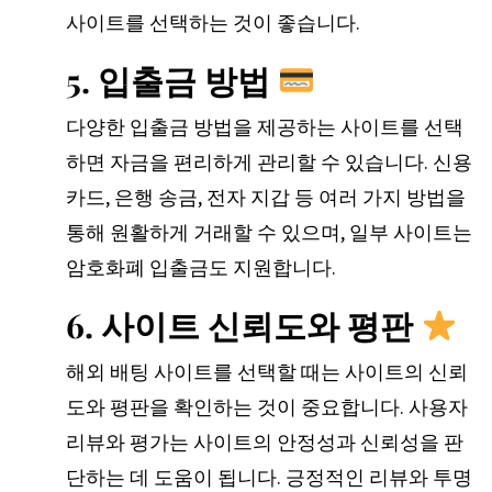
사이트를 선택하는 것이 좋습니다.
5.
입출금 방법
다양한 입출금 방법을 제공하는 사이트를 선택
하면 자금을 편리하게 관리할 수 있습니다. 신용
카드, 은행 송금, 전자 지갑 등 여러 가지 방법을
통해 원활하게 거래할 수 있으며, 일부 사이트는
암호화폐 입출금도 지원합니다.
6.
사이트 신뢰도와 평판
해외 배팅 사이트를 선택할 때는 사이트의 신뢰
도와 평판을 확인하는 것이 중요합니다. 사용자
리뷰와 평가는 사이트의 안정성과 신뢰성을 판
단하는 데 도움이 됩니다. 긍정적인 리뷰와 투명