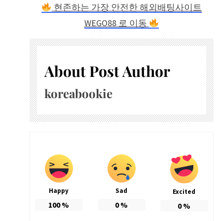
현존하는 가장 안전한 해외배팅사이트
WEGO88 로 이동
About Post Author
koreabookie
Happy
Sad
Excited
100
%
0
%
0
%