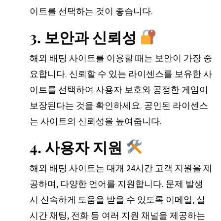
이트를 선택하는 것이 좋습니다.
3.
보안과 신뢰성
해외 배팅 사이트를 이용할 때는 보안이 가장 중
요합니다. 신뢰할 수 있는 라이센스를 보유한 사
이트를 선택하여 사용자 보호와 공정한 게임이
보장된다는 것을 확인하세요. 공인된 라이센스
는 사이트의 신뢰성을 높여줍니다.
4.
사용자 지원
해외 배팅 사이트는 대개 24시간 고객 지원을 제
공하며, 다양한 언어를 지원합니다. 문제 발생
시 신속하게 도움을 받을 수 있도록 이메일, 실
시간 채팅, 전화 등 여러 지원 채널을 제공하는