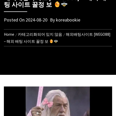
팅 사이트 꿀정 보
Posted On
2024-08-20
By
koreabookie
Home
카테고리화되어 있지 않음
해외배팅사이트 [WEGO88]
– 해외 배팅 사이트 꿀정 보