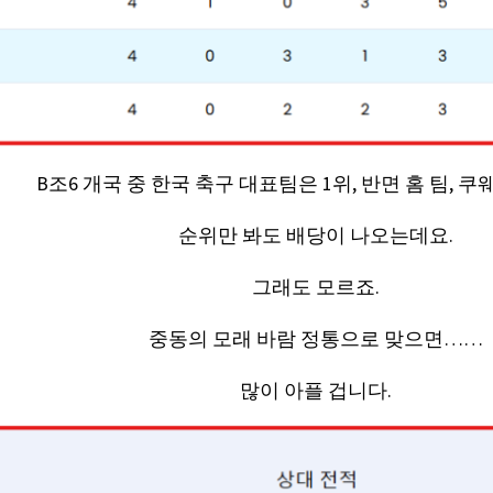
B조6 개국 중 한국 축구 대표팀은 1위, 반면 홈 팀, 쿠
순위만 봐도 배당이 나오는데요.
그래도 모르죠.
중동의 모래 바람 정통으로 맞으면……
많이 아플 겁니다.