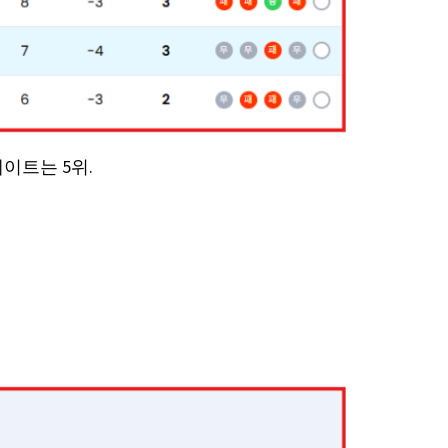
웨이트는 5위.