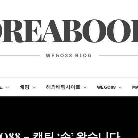
REABOO
WEGO88 BLOG
노
배팅
해외배팅사이트
WEGO88
M
8 – 캡틴 ‘손’ 왔습니다.