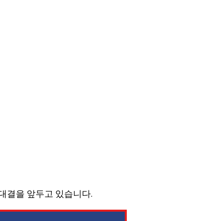
 대결을 앞두고 있습니다.