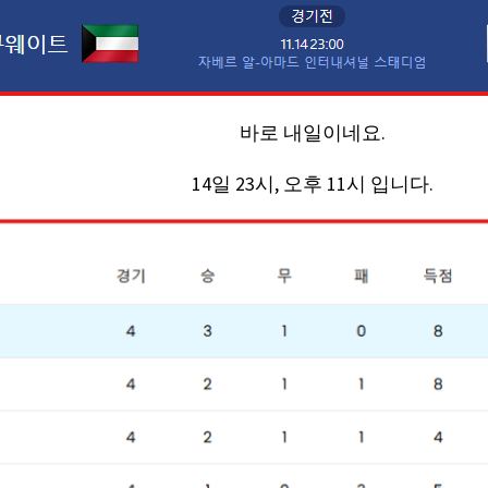
바로 내일이네요.
14일 23시, 오후 11시 입니다.