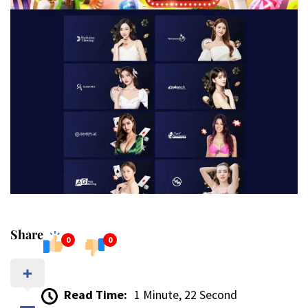
Share
0
0
Read Time:
1 Minute, 22 Second