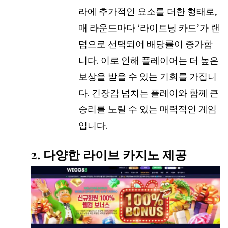
라에 추가적인 요소를 더한 형태로,
매 라운드마다 ‘라이트닝 카드’가 랜
덤으로 선택되어 배당률이 증가합
니다. 이로 인해 플레이어는 더 높은
보상을 받을 수 있는 기회를 가집니
다. 긴장감 넘치는 플레이와 함께 큰
승리를 노릴 수 있는 매력적인 게임
입니다.
2. 다양한 라이브 카지노 제공