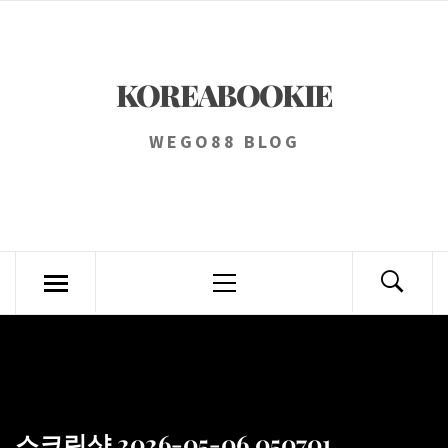
Skip
to
content
KOREABOOKIE
WEGO88 BLOG
Primary
Menu
스크린샷 2026-05-06 050701