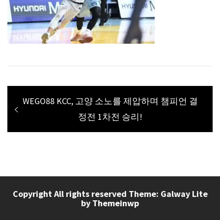
글
Previous
WEGO88 KCC, 고양 소노를 제압하며 챔피언 결
탐
post:
정전 1차전 승리!
색
Copyright All rights reserved Theme: Galway Lite
by
Themeinwp