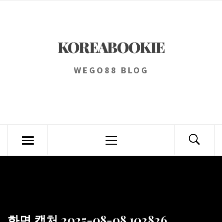
Skip
to
content
KOREABOOKIE
WEGO88 BLOG
Primary
Menu
화면 캡처 2025-08-08 102826