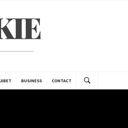
KIE
AXBET
BUSINESS
CONTACT