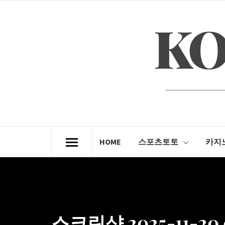
Skip
KO
to
content
HOME
스포츠토토
카지
스크린샷 2025-11-20 