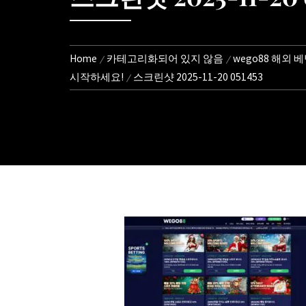
Home
카테고리화되어 있지 않음
wego88 해외 
시작하세요!
스크린샷 2025-11-20 051453