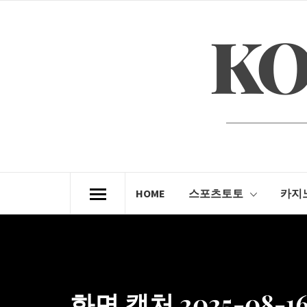
Skip
KO
to
content
HOME
스포츠토토
카지
화면 캡처 2025-08-16