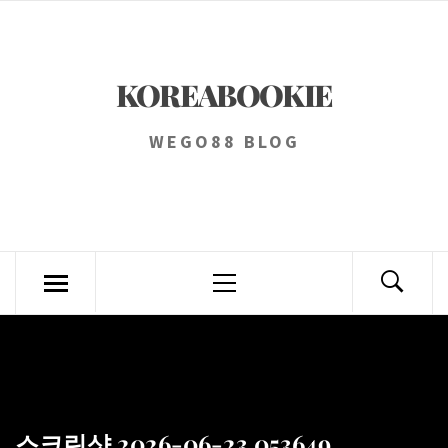
Skip
to
content
KOREABOOKIE
WEGO88 BLOG
Primary
Menu
스크린샷 2026-06-23 053649