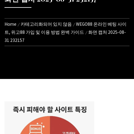
Home
카테고리화되어 있지 않음
WEGO88 온라인 베팅 사이
트, 위고88 가입 및 이용 방법 완벽 가이드
화면 캡처 2025-08-
31 232157