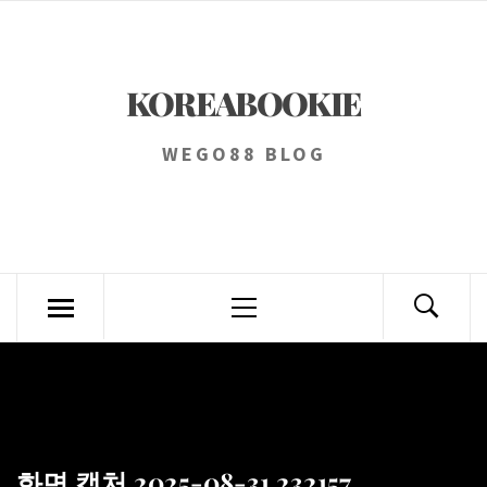
Skip
to
content
KOREABOOKIE
WEGO88 BLOG
Primary
Menu
화면 캡처 2025-08-31 232157