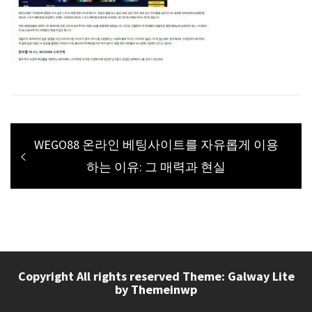
글
Previous
WEGO88 온라인 베팅사이트를 자유롭게 이용
탐
post:
하는 이유: 그 매력과 현실
색
Copyright All rights reserved Theme: Galway Lite
by
Themeinwp