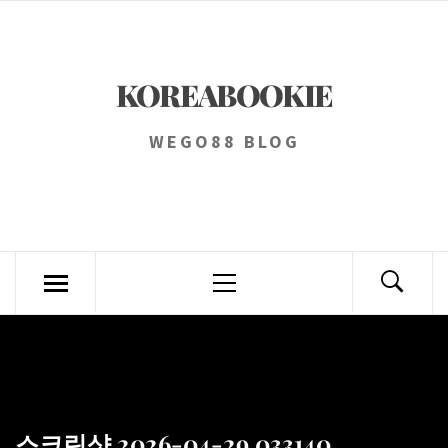
Skip
to
content
KOREABOOKIE
WEGO88 BLOG
Primary
Menu
스크린샷 2026-04-29 033140