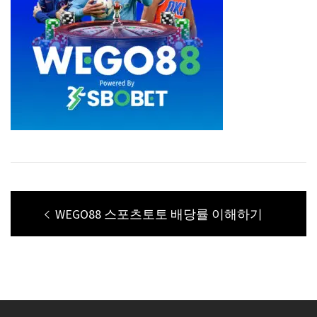
글
Previous
WEGO88 스포츠토토 배당률 이해하기
탐
post:
색