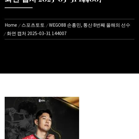
Home
스포츠토토
WEGO88 손흥민, 통산 8번째 올해의 선수
화면 캡처 2025-03-31 144007