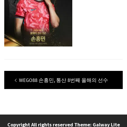
글
Previous
WEGO88 손흥민, 통산 8번째 올해의 선수
탐
post:
색
Copyright All rights reserved Theme: Galway Lite