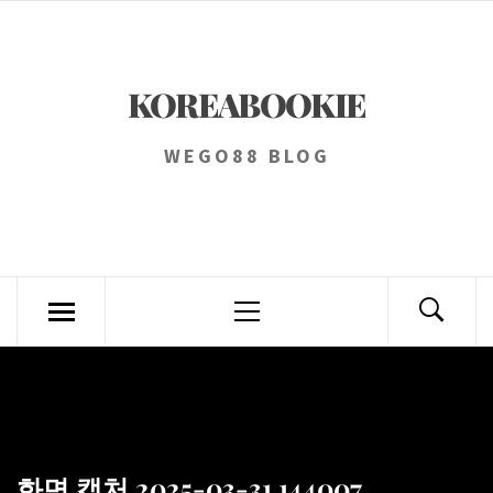
Skip
to
content
KOREABOOKIE
WEGO88 BLOG
Primary
Menu
화면 캡처 2025-03-31 144007