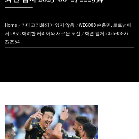
Home
카테고리화되어 있지 않음
WEGO88 손흥민, 토트넘에
서 LA로: 화려한 커리어와 새로운 도전
화면 캡처 2025-08-27
222954