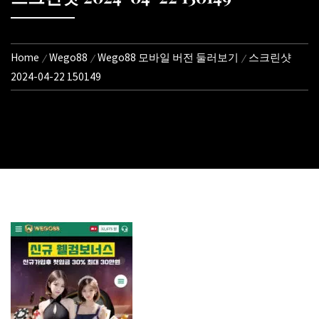
Home
Wego88
Wego88 모바일 버전 둘러보기
스크린샷
2024-04-22 150149