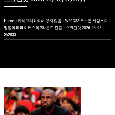
Home
카테고리화되어 있지 않음
WEGO88 르브론 제임스의
맹활약과 레이커스의 2라운드 진출
스크린샷 2026-05-03
052033