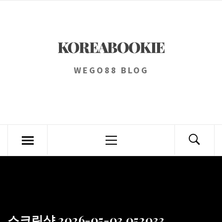
Skip
to
content
KOREABOOKIE
WEGO88 BLOG
Primary
Menu
스크린샷 2026-05-03 052033