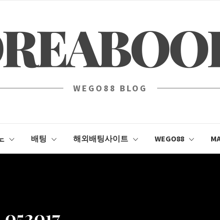
REABOO
WEGO88 BLOG
노
배팅
해외배팅사이트
WEGO88
M
052017