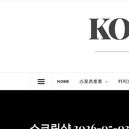
Skip
KO
to
content
HOME
스포츠토토
카지
스크린샷 2026-05-03 