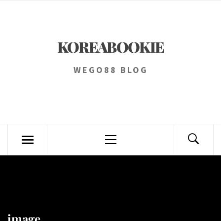
Skip
to
content
KOREABOOKIE
WEGO88 BLOG
Primary
Menu
image