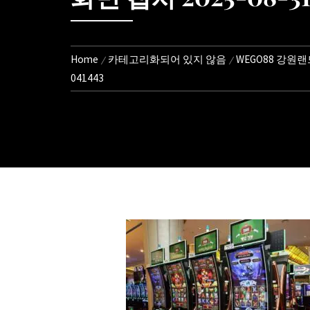
Home
카테고리화되어 있지 않음
WEGO88 강원
041443