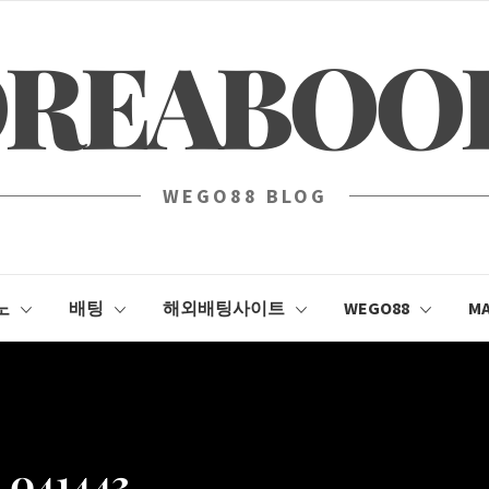
REABOO
WEGO88 BLOG
노
배팅
해외배팅사이트
WEGO88
M
041443