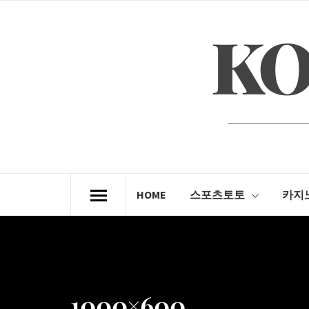
Skip
KO
to
content
HOME
스포츠토토
카지
1000×600