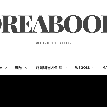
REABOO
WEGO88 BLOG
노
배팅
해외배팅사이트
WEGO88
M