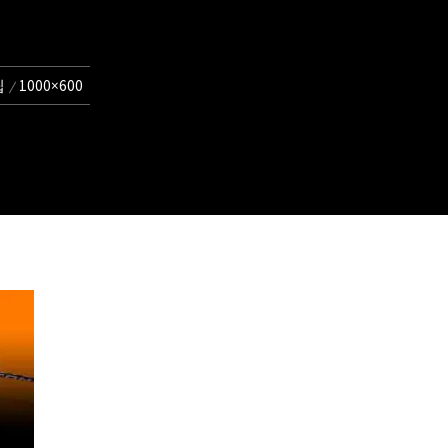
팁
1000×600